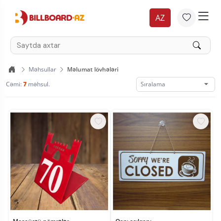
AZ
Məhsullar
Məlumat lövhələri
Cəmi:
7
məhsul.