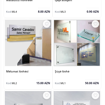
Masaüstü nömrələr
Qapı asılqanı
8.00 AZN
0.90 AZN
Kod:
ML4
Kod:
ML3
Məlumat lövhəsi
Şüşə lövhə
15.00 AZN
50.00 AZN
Kod:
ML2
Kod:
ML1