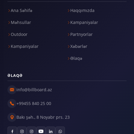
Ana Səhifə
Haqqımızda
Məhsullar
Kampaniyalar
Outdoor
Partnyorlar
Kampaniyalar
Xəbərlər
Əlaqə
ƏLAQƏ
info@billboard.az
+99455 840 25 00
Bakı şəh., 8 Noyabr prs. 23