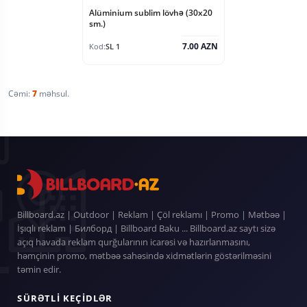
Alüminium sublim lövhə (30x20
sm.)
7.00 AZN
Kod:
SL 1
Cəmi:
7
məhsul.
Billboard.az | Outdoor | Reklam | Çöl reklamı | Promo | Mətbəə |
İşıqlı reklam | Билборд | Billboard Baku ... Billboard.az saytı sizə
açıq havada reklam qurğularının icarəsi və hazırlanmasını,
həmçinin promo, mətbəə sahəsində xidmətlərin göstərilməsini
təmin edir.
SÜRƏTLI KEÇIDLƏR