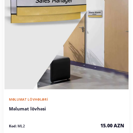
MƏLUMAT LÖVHƏLƏRI
Məlumat lövhəsi
15.00 AZN
Kod:
ML2