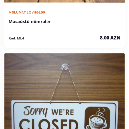
MƏLUMAT LÖVHƏLƏRI
Masaüstü nömrələr
8.00 AZN
Kod:
ML4