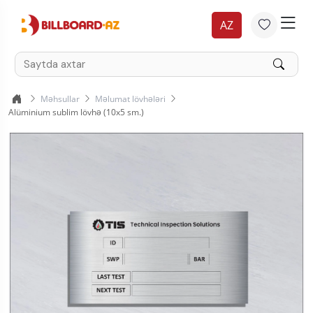
AZ
Məhsullar
Məlumat lövhələri
Alüminium sublim lövhə (10x5 sm.)