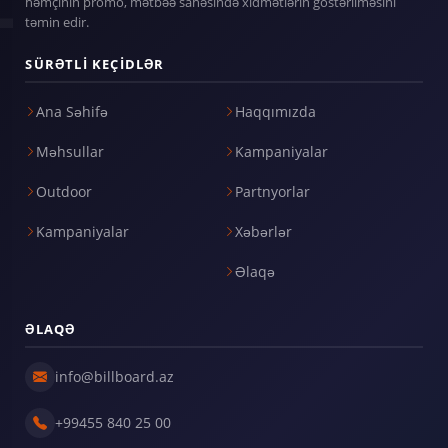
həmçinin promo, mətbəə sahəsində xidmətlərin göstərilməsini
təmin edir.
SÜRƏTLI KEÇIDLƏR
Ana Səhifə
Haqqımızda
Məhsullar
Kampaniyalar
Outdoor
Partnyorlar
Kampaniyalar
Xəbərlər
Əlaqə
ƏLAQƏ
info@billboard.az
+99455 840 25 00