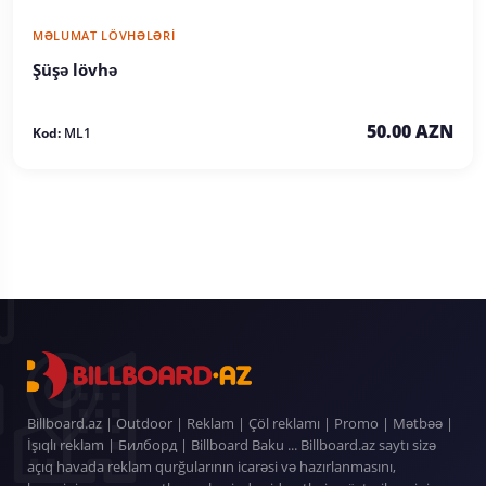
MƏLUMAT LÖVHƏLƏRI
Şüşə lövhə
50.00 AZN
Kod:
ML1
Billboard.az | Outdoor | Reklam | Çöl reklamı | Promo | Mətbəə |
İşıqlı reklam | Билборд | Billboard Baku ... Billboard.az saytı sizə
açıq havada reklam qurğularının icarəsi və hazırlanmasını,