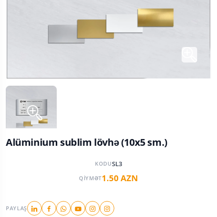
Alüminium sublim lövhə (10x5 sm.)
SL3
KODU
1.50 AZN
QIYMƏT
PAYLAŞ