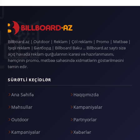
Billboard.az | Outdoor | Reklam | Çöl reklamı | Promo | Mətbəə |
İşıqlı reklam | Билборд | Billboard Baku ... Billboard.az saytı sizə
açıq havada reklam qurğularının icarəsi və hazırlanmasını,
həmçinin promo, mətbəə sahəsində xidmətlərin göstərilməsini
təmin edir.
SÜRƏTLI KEÇIDLƏR
Ana Səhifə
Haqqımızda
Məhsullar
Kampaniyalar
Outdoor
Partnyorlar
Kampaniyalar
Xəbərlər