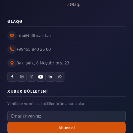
Əlaqə
ƏLAQƏ
info@billboard.az
+99455 840 25 00
Bakı şəh., 8 Noyabr prs. 23
XƏBƏR BÜLLETENI
Yeniliklər və xüsusi təkliflər üçün abunə olun.
Abunə ol