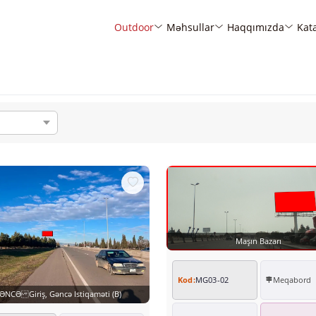
Outdoor
Məhsullar
Haqqımızda
Kat
Maşın Bazarı
Kod:
MG03-02
Meqabord
ƏNCƏ Giriş, Gəncə Istiqaməti (B)