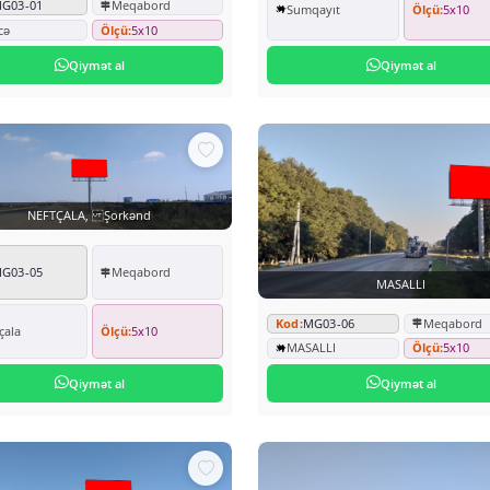
G03-01
Meqabord
Sumqayıt
Ölçü:
5x10
cə
Ölçü:
5x10
Qiymət al
Qiymət al
NEFTÇALA, Şorkənd
G03-05
Meqabord
MASALLI
Kod:
MG03-06
Meqabord
çala
Ölçü:
5x10
MASALLI
Ölçü:
5x10
Qiymət al
Qiymət al