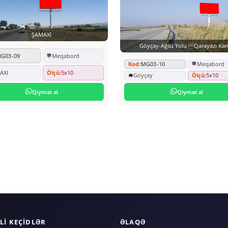
ŞAMAXI
Göyçay-Ağsu Yolu Qarayazı Kən
G03-09
Meqabord
Kod:
MG03-10
Meqabord
AXI
Ölçü:
5x10
Göyçay
Ölçü:
5x10
Qiymət al
Qiymət al
LI KEÇIDLƏR
ƏLAQƏ