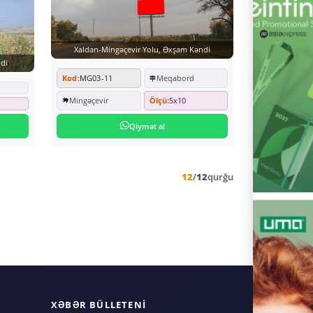
Xaldan-Mingəçevir Yolu, Əxşam Kəndi
di
Kod:
MG03-11
Meqabord
Mingəçevir
Ölçü:
5x10
Qiymət al
12
/
12
qurğu
XƏBƏR BÜLLETENI