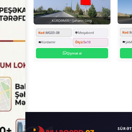
KÜRDƏMİR Şəhərin Girişi
Kod:
M
Kod:
MG03-08
Meqabord
ŞAM
Kürdəmir
Ölçü:
5x10
Qiymət al
SÜRƏT