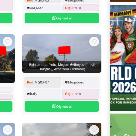
Kod:
MG03-03
Meqabord
XAÇMAZ
Ölçü:
5x10
Qiymət al
Bəhramtəpə Yolu, Məşədi Əzibəyov (İmişli
Döngəsi), Azpetrola Çatmamış
Kod:
MG03-07
Meqabord
İMİŞLİ
Ölçü:
5x10
Qiymət al