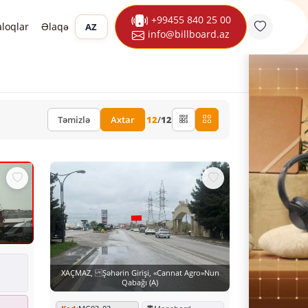
+99455 840 25 00
aloqlar
Əlaqə
AZ
info@billboard.az
Təmizlə
Axtar
12
/
12
XAÇMAZ, Şəhərin Girişi, «Cannat Agro»nun
Qabağı (A)