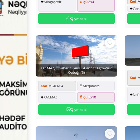
Kod:
M
Mingəçevir
Ölçü:
8x4
Gən
Qiymət al
XAÇMAZ, Şəhərin Girişi, «Cannat Agro»nun
Qabağı (B)
Kod:
M
Kod:
MG03-04
Meqabord
Neft
XAÇMAZ
Ölçü:
5x10
Qiymət al