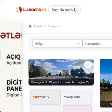
Outdoor
Meqabord
Mingəçevir, H.Əliyev Prospekti, Avtovağzal Yax.
Kod:
MG04-01
Meqabord
G