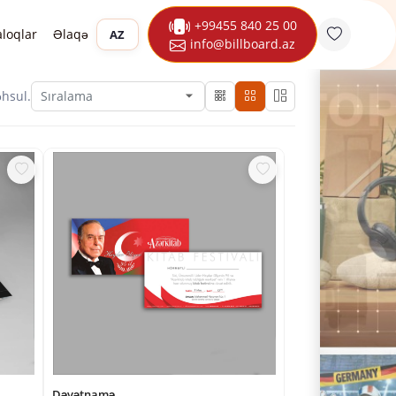
+99455 840 25 00
aloqlar
Əlaqə
AZ
info@billboard.az
hsul.
Dəvətnamə