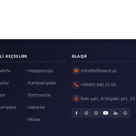
LI KEÇIDLƏR
ƏLAQƏ
əhifə
Haqqımızda
info@billboard.az
llar
Kampaniyalar
+99455 840 25 00
oor
Partnyorlar
Bakı şəh., 8 Noyabr prs. 23
aniyalar
Xəbərlər
Əlaqə