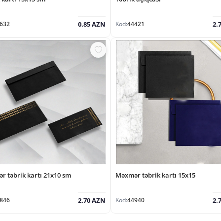
632
Kod:
44421
0.85 AZN
2.
r təbrik kartı 21x10 sm
Məxmər təbrik kartı 15x15
846
Kod:
44940
2.70 AZN
2.