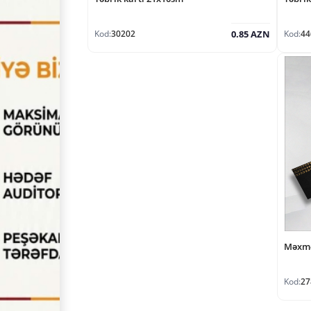
Kod:
30202
Kod:
44
0.85 AZN
Məxmə
Kod:
27