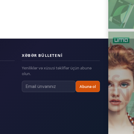
XƏBƏR BÜLLETENI
Yeniliklər və xüsusi təkliflər üçün abunə
olun.
Abunə ol