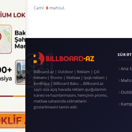
Cəmi:
6
məhsul.
SÜRƏT
Ana S
Billboard.az | Outdoor | Reklam | Çöl
reklamı | Promo | Mətbəə | İşıqlı reklam |
Məhsu
Билборд | Billboard Baku ... Billboard.az
saytı sizə açıq havada reklam qurğularının
Outd
icarəsi və hazırlanmasını, həmçinin promo,
mətbəə sahəsində xidmətlərin
Kamp
göstərilməsini təmin edir.