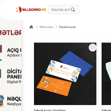
Məhsullar
Dəvətnamə
Təbrik kartı 21x10sm
Təbrik