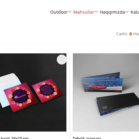
Outdoor
Məhsullar
Haqqımızda
Kat
Cəmi:
6
mə
 kartı 15x15 sm
Təbrik açıqcası