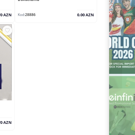
Kod:
28886
70 AZN
0.00 AZN
70 AZN