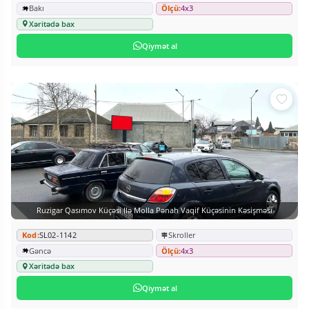
Bakı
Ölçü:
4x3
Xəritədə bax
Qiymət al
Ruzigar Qasımov Küçəsi Ilə Molla Pənah Vaqif Küçəsinin Kəsişməsi
Kod:
SL02-1142
Skroller
Gəncə
Ölçü:
4x3
Xəritədə bax
Qiymət al