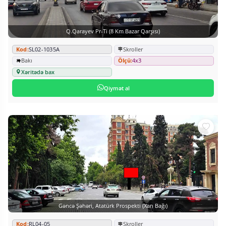
Q.Qarayev Pr-Ti (8 Km Bazar Qarşısı)
Kod:
SL02-1035A
Skroller
Bakı
Ölçü:
4x3
Xəritədə bax
Qiymət al
Gəncə Şəhəri, Atatürk Prospekti (Xan Bağı)
Kod:
RL04-05
Skroller