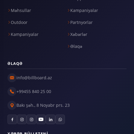
Məhsullar
Kampaniyalar
Outdoor
Partnyorlar
Kampaniyalar
Xəbərlər
Əlaqə
ƏLAQƏ
info@billboard.az
+99455 840 25 00
Bakı şəh., 8 Noyabr prs. 23
XƏBƏR BÜLLETENI