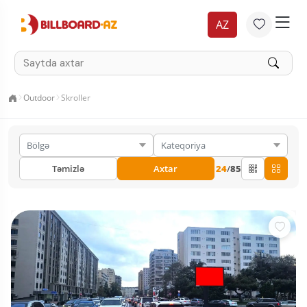
AZ
Outdoor
Skroller
Təmizlə
Axtar
24
/
85