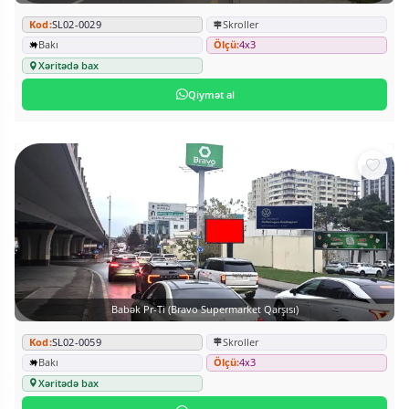
Kod:
SL02-0029
Skroller
Bakı
Ölçü:
4x3
Xəritədə bax
Qiymət al
Babək Pr-Ti (Bravo Supermarket Qarşısı)
Kod:
SL02-0059
Skroller
Bakı
Ölçü:
4x3
Xəritədə bax