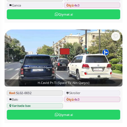
Gəncə
Ölçü:
4x3
Qiymət al
H.Cavid Pr-Ti (Space TV-Nin Qarşısı)
Kod:
SL02-0032
Skroller
Bakı
Ölçü:
4x3
Xəritədə bax
Qiymət al