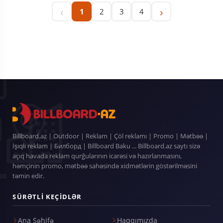
‹
›
1
2
3
4
Billboard.az | Outdoor | Reklam | Çöl reklamı | Promo | Mətbəə |
İşıqlı reklam | Билборд | Billboard Baku ... Billboard.az saytı sizə
açıq havada reklam qurğularının icarəsi və hazırlanmasını,
həmçinin promo, mətbəə sahəsində xidmətlərin göstərilməsini
təmin edir.
SÜRƏTLI KEÇIDLƏR
Ana Səhifə
Haqqımızda