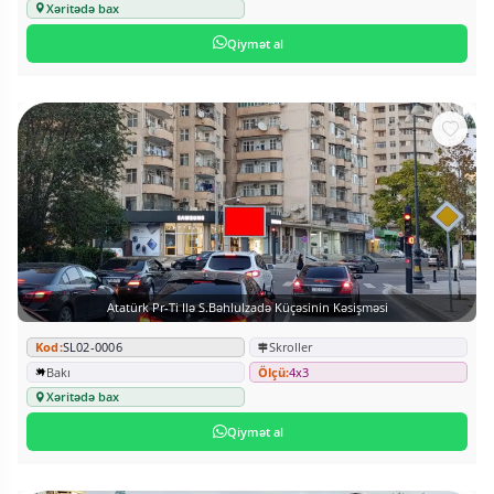
Xəritədə bax
Qiymət al
Atatürk Pr-Ti Ilə S.Bəhlulzadə Küçəsinin Kəsişməsi
Kod:
SL02-0006
Skroller
Bakı
Ölçü:
4x3
Xəritədə bax
Qiymət al