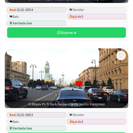
Kod:
SL02-0054
Skroller
Bakı
Ölçü:
4x3
Xəritədə bax
Qiymət al
H.Əliyev Pr-Ti Ilə A.Nemətulla Küçəsinin Kəsişməsi
Kod:
SL02-0003
Skroller
Bakı
Ölçü:
4x3
Xəritədə bax