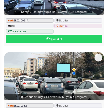
Koroğlu Rəhimov Küçəsi Ilə F.X.Xoyski Küç. Kəsişməsi
Kod:
SL02-0061A
Skroller
Bakı
Ölçü:
4x3
Xəritədə bax
Qiymət al
R.Behbudov Küçəsi Ilə N.Vəzirov Küçəsinin Kəsişməsi
Kod:
SL02-0332
Skroller