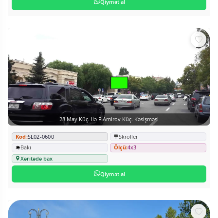
Qiymət al
28 May Küç. Ilə F.Amirov Küç. Kəsişməsi
Kod:
SL02-0600
Skroller
Bakı
Ölçü:
4x3
Xəritədə bax
Qiymət al