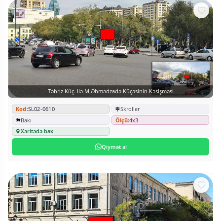
Təbriz Küç. Ilə M.Əhmədzadə Küçəsinin Kəsişməsi
Kod:
SL02-0610
Skroller
Bakı
Ölçü:
4x3
Xəritədə bax
Qiymət al