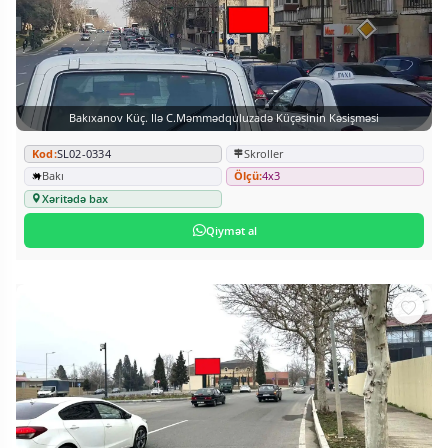
Bakıxanov Küç. Ilə C.Məmmədquluzadə Küçəsinin Kəsişməsi
Kod:
SL02-0334
Skroller
Bakı
Ölçü:
4x3
Xəritədə bax
Qiymət al