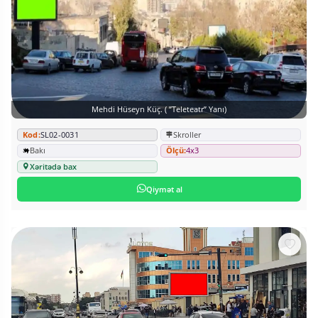
Mehdi Hüseyn Küç. ( ”Teleteatr” Yanı)
Kod:
SL02-0031
Skroller
Bakı
Ölçü:
4x3
Xəritədə bax
Qiymət al