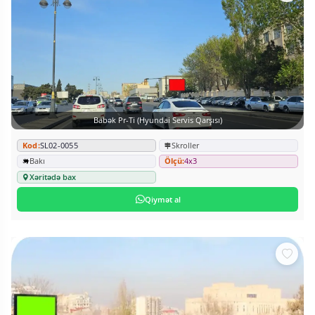
Babək Pr-Ti (Hyundai Servis Qarşısı)
Kod:
SL02-0055
Skroller
Bakı
Ölçü:
4x3
Xəritədə bax
Qiymət al