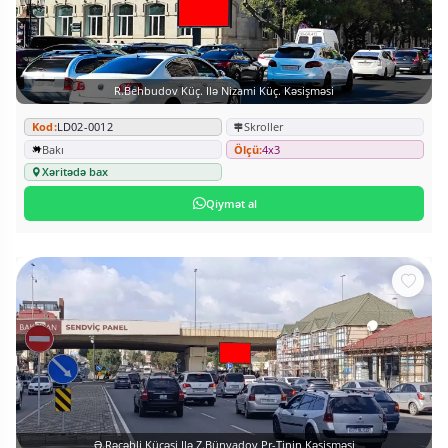
R.Behbudov Küç. Ilə Nizami Küç. Kəsişməsi
Kod:
LD02-0012
Skroller
Bakı
Ölçü:
4x3
Xəritədə bax
Qiymət al
Ə.Rəcəbli Küçəsi Ilə Z.Bünyadov Pr-Tinin Kəsişməsi