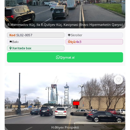
R.Məmmədov Küç. Ilə R.Quliyev Küç. Kəsişməsi (Bravo Hipermarketin Qarşısı)
Kod:
SL02-0057
Skroller
Bakı
Ölçü:
4x3
Xəritədə bax
Qiymət al
H.Əliyev Prospekti