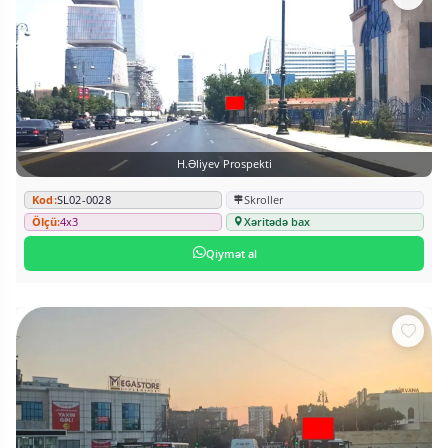
H.Əliyev Prospekti
Kod:
SL02-0028
Skroller
Ölçü:
4x3
Xəritədə bax
Qiymət al