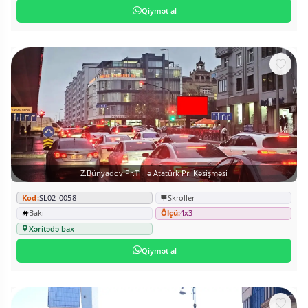
Qiymət al
Z.Bünyadov Pr.ti Ilə Atatürk Pr. Kəsişməsi
Kod:
SL02-0058
Skroller
Bakı
Ölçü:
4x3
Xəritədə bax
Qiymət al