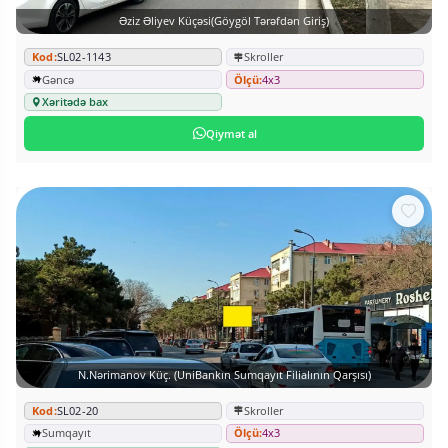
Əziz Əliyev Küçəsi(Göygöl Tərəfdən Giriş)
Kod:
SL02-1143
Skroller
Gəncə
Ölçü:
4x3
Xəritədə bax
Qiymət al
N.Nərimanov Küç. (UniBankın Sumqayıt Filialının Qarşısı)
Kod:
SL02-20
Skroller
Sumqayıt
Ölçü:
4x3