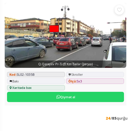
Q.Qarayev Pr-Ti (8 Km Bazar Qarşısı)
Kod:
SL02-1035B
Skroller
Bakı
Ölçü:
5x3
Xəritədə bax
Qiymət al
24
/
85
qurğu