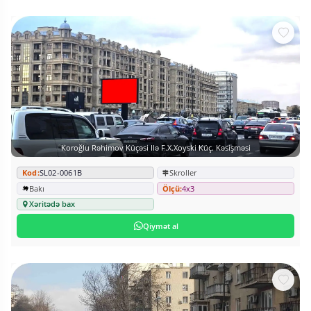
Koroğlu Rəhimov Küçəsi Ilə F.X.Xoyski Küç. Kəsişməsi
Kod:
SL02-0061B
Skroller
Bakı
Ölçü:
4x3
Xəritədə bax
Qiymət al