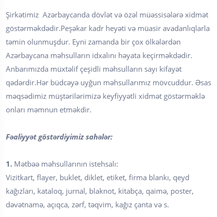
Şirkətimiz Azərbaycanda dövlət və özəl müəssisələrə xidmət
göstərməkdədir.Peşəkar kadr heyəti və müasir avadanlıqlarla
təmin olunmuşdur. Eyni zamanda bir çox ölkələrdən
Azərbaycana məhsulların idxalını həyata keçirməkdədir.
Anbarımızda müxtəlif çeşidli məhsulların sayı kifayət
qədərdir.Hər büdcəyə uyğun məhsullarımız mövcuddur. Əsas
məqsədimiz müştərilərimizə keyfiyyətli xidmət göstərməklə
onları məmnun etməkdir.
Fəaliyyət göstərdiyimiz sahələr:
1.
Mətbəə məhsullarının istehsalı:
Vizitkart, flayer, buklet, diklet, etiket, firma blankı, qeyd
kağızları, kataloq, jurnal, blaknot, kitabça, qaimə, poster,
dəvətnamə, açıqca, zərf, təqvim, kağız çanta və s.