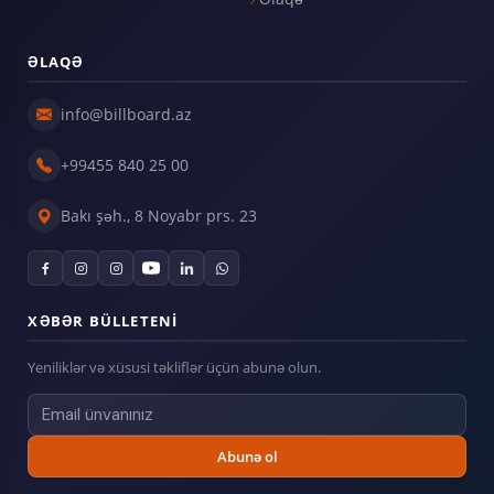
ƏLAQƏ
info@billboard.az
+99455 840 25 00
Bakı şəh., 8 Noyabr prs. 23
XƏBƏR BÜLLETENI
Yeniliklər və xüsusi təkliflər üçün abunə olun.
Abunə ol