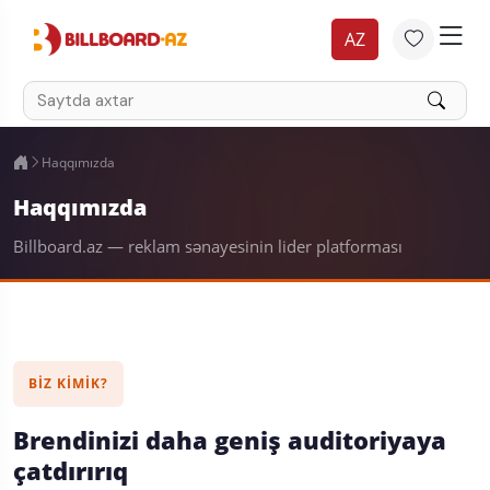
AZ
Haqqımızda
Haqqımızda
Billboard.az — reklam sənayesinin lider platforması
BIZ KIMIK?
Brendinizi daha geniş auditoriyaya
çatdırırıq