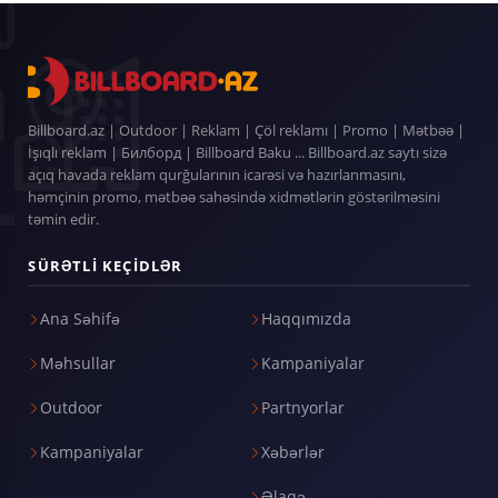
Billboard.az | Outdoor | Reklam | Çöl reklamı | Promo | Mətbəə |
İşıqlı reklam | Билборд | Billboard Baku ... Billboard.az saytı sizə
açıq havada reklam qurğularının icarəsi və hazırlanmasını,
həmçinin promo, mətbəə sahəsində xidmətlərin göstərilməsini
təmin edir.
SÜRƏTLI KEÇIDLƏR
Ana Səhifə
Haqqımızda
Məhsullar
Kampaniyalar
Outdoor
Partnyorlar
Kampaniyalar
Xəbərlər
Əlaqə