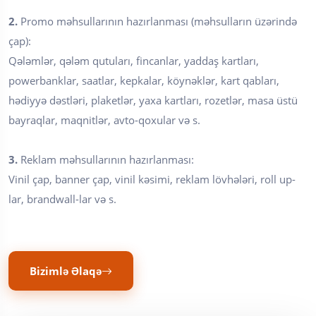
2.
Promo məhsullarının hazırlanması (məhsulların üzərində
çap):
Qələmlər, qələm qutuları, fincanlar, yaddaş kartları,
powerbanklar, saatlar, kepkalar, köynəklər, kart qabları,
hədiyyə dəstləri, plaketlər, yaxa kartları, rozetlər, masa üstü
bayraqlar, maqnitlər, avto-qoxular və s.
3.
Reklam məhsullarının hazırlanması:
Vinil çap, banner çap, vinil kəsimi, reklam lövhələri, roll up-
lar, brandwall-lar və s.
Bizimlə Əlaqə