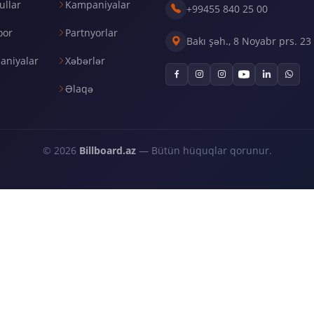
llar
Kampaniyalar
+99455 840 25 00
oor
Partnyorlar
Bakı şəh., 8 Noyabr prs. 23
aniyalar
Xəbərlər
Əlaqə
© 2026
Billboard.az
— Bütün hüquqlar qorunur.