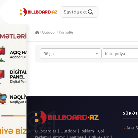
Outdoor
Körpülər
SÜRƏT
Ana S
Billboard.az | Outdoor | Reklam | Çöl
reklamı | Promo | Mətbəə | İşıqlı reklam |