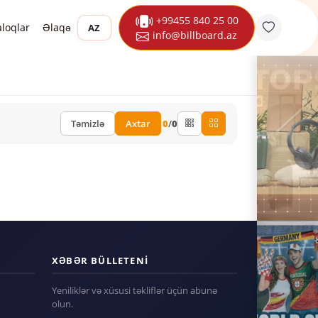
+99455 840 25 00
aloqlar
Əlaqə
AZ
info@billboard.az
Təmizlə
Axtar
0
/
0
XƏBƏR BÜLLETENI
Yeniliklər və xüsusi təkliflər üçün abunə
olun.