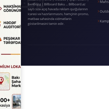
Məhsu
Билборд | Billboard Baku ... Billboard.az
saytı sizə açıq havada reklam qurğularının
Outd
icarəsi və hazırlanmasını, həmçinin promo,
mətbəə sahəsində xidmətlərin
Kamp
göstərilməsini təmin edir.