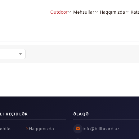
Outdoor
Məhsullar
Haqqımızda
Kat
LI KEÇIDLƏR
ƏLAQƏ
əhifə
Haqqımızda
info@billboard.az