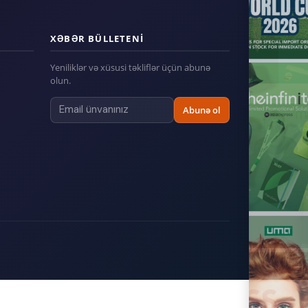
XƏBƏR BÜLLETENI
Yeniliklər və xüsusi təkliflər üçün abunə
olun.
Abunə ol