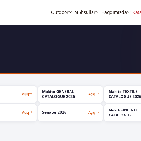
Outdoor
Məhsullar
Haqqımızda
Kat
Makito-GENERAL
Makito-TEXTILE
Açıq
Açıq
PDF
PDF
CATALOGUE 2026
CATALOGUE 202
Makito-INFINITE
Senator 2026
Açıq
Açıq
PDF
PDF
CATALOGUE