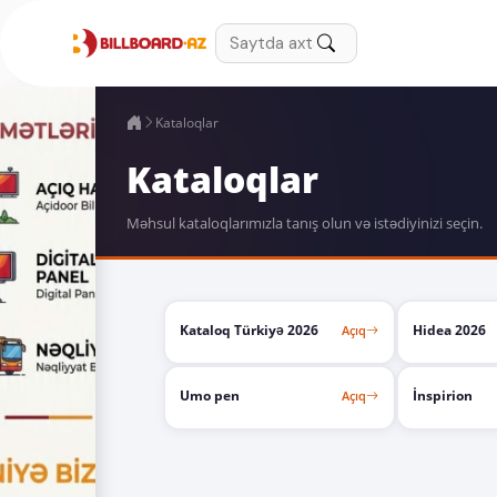
Kataloqlar
Kataloqlar
Məhsul kataloqlarımızla tanış olun və istədiyinizi seçin.
Kataloq Türkiyə 2026
Hidea 2026
Açıq
PDF
Umo pen
İnspirion
Açıq
PDF