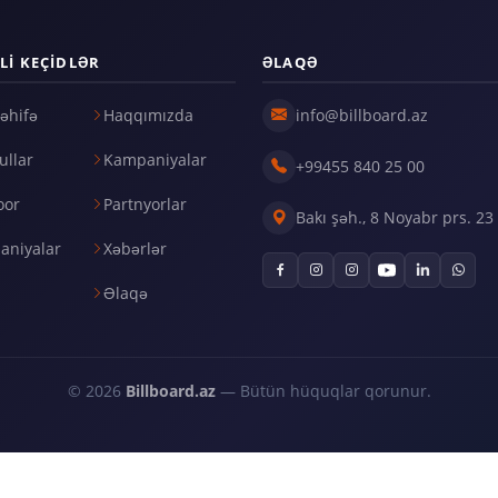
LI KEÇIDLƏR
ƏLAQƏ
əhifə
Haqqımızda
info@billboard.az
llar
Kampaniyalar
+99455 840 25 00
oor
Partnyorlar
Bakı şəh., 8 Noyabr prs. 23
aniyalar
Xəbərlər
Əlaqə
© 2026
Billboard.az
— Bütün hüquqlar qorunur.