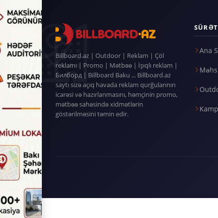
SÜRƏT
Ana S
Billboard.az | Outdoor | Reklam | Çöl
reklamı | Promo | Mətbəə | İşıqlı reklam |
Məhsu
Билборд | Billboard Baku ... Billboard.az
saytı sizə açıq havada reklam qurğularının
Outd
icarəsi və hazırlanmasını, həmçinin promo,
mətbəə sahəsində xidmətlərin
Kamp
göstərilməsini təmin edir.