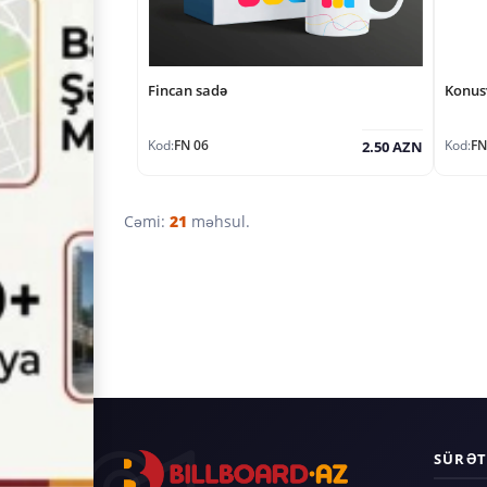
Fincan sadə
Konusv
Kod:
FN 06
Kod:
FN
2.50 AZN
Cəmi:
21
məhsul.
SÜRƏT