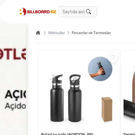
Məhsullar
Fincanlar və Termoslar
Polad su qabı (NORTON. PP)
Termo