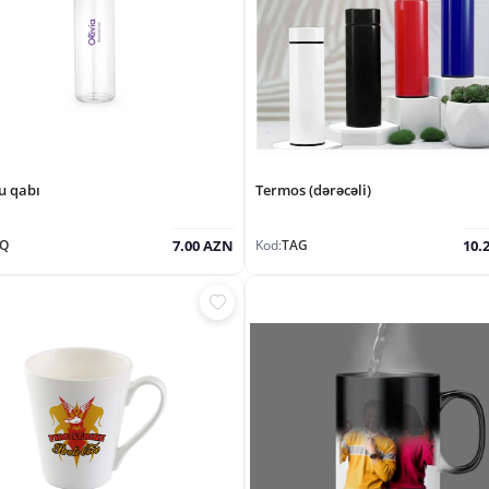
u qabı
Termos (dərəcəli)
SQ
Kod:
TAG
7.00 AZN
10.