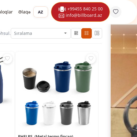
+99455 840 25 00
aloqlar
Əlaqə
AZ
info@billboard.az
hsul.
PHELPS. (Metal termo fincan)