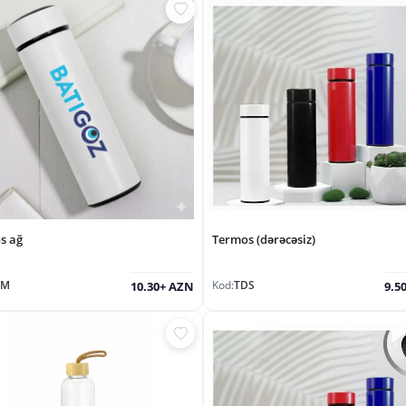
s ağ
Termos (dərəcəsiz)
RM
Kod:
TDS
10.30+ AZN
9.5