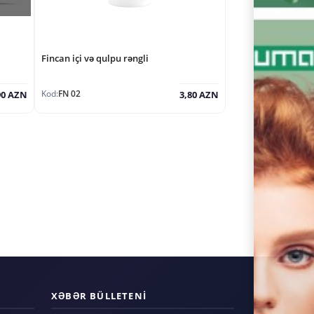
Fincan içi və qulpu rəngli
Kod:
FN 02
90 AZN
3,80 AZN
XƏBƏR BÜLLETENI