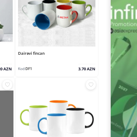
Dairəvi fincan
Kod:
DF1
20 AZN
3.70 AZN