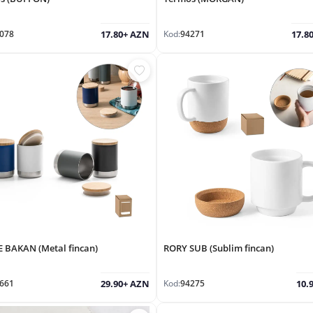
078
Kod:
94271
17.80+ AZN
17.8
 BAKAN (Metal fincan)
RORY SUB (Sublim fincan)
661
Kod:
94275
29.90+ AZN
10.