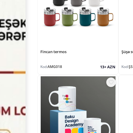
Fincan termos
Şüşə s
Kod:
AMG018
Kod:
Ş
13+ AZN