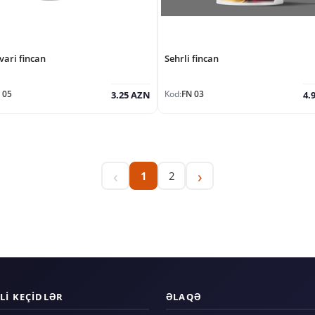
ari fincan
Sehrli fincan
 05
Kod:
FN 03
3.25 AZN
4.
‹
›
1
2
LI KEÇIDLƏR
ƏLAQƏ