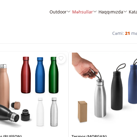
Outdoor
Məhsullar
Haqqımızda
Kat
Cəmi:
21
mə
s (BUFFON)
Termos (MORGAN)