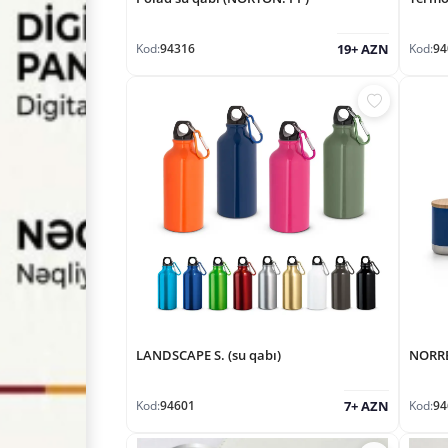
Kod:
94316
Kod:
94
19+ AZN
LANDSCAPE S. (su qabı)
NORRE
Kod:
94601
Kod:
94
7+ AZN