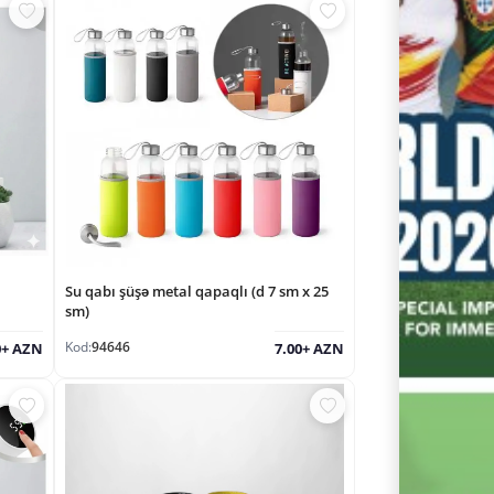
Su qabı şüşə metal qapaqlı (d 7 sm x 25
sm)
Kod:
94646
0+ AZN
7.00+ AZN