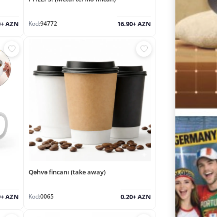
Kod:
94772
0+ AZN
16.90+ AZN
Qəhvə fincanı (take away)
Kod:
0065
9+ AZN
0.20+ AZN