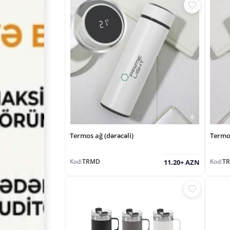
Termos ağ (dərəcəli)
Termo
Kod:
TRMD
Kod:
T
11.20+ AZN