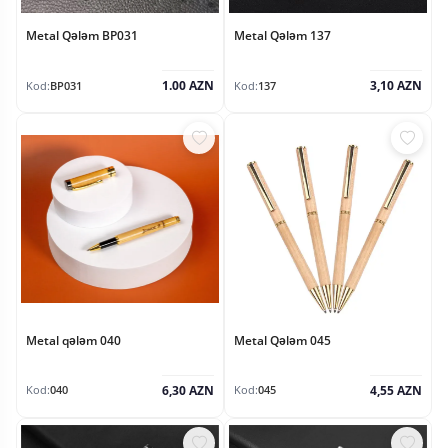
Metal Qələm BP031
Metal Qələm 137
1.00 AZN
3,10 AZN
Kod:
BP031
Kod:
137
Metal qələm 040
Metal Qələm 045
6,30 AZN
4,55 AZN
Kod:
040
Kod:
045