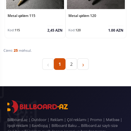
Metal qələm 115
Metal qələm 120
2,45 AZN
1.00 AZN
Kod:
115
Kod:
120
Cəmi:
25
məhsul.
‹
›
1
2
Billboard.az | Outdoor | Reklam | Çöl reklamı | Promo | Mətbəə |
İşıqlı reklam | Билборд | Billboard Baku ... Billboard.az saytı sizə