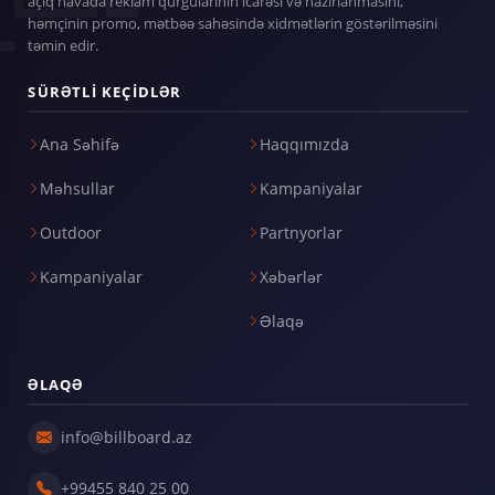
açıq havada reklam qurğularının icarəsi və hazırlanmasını,
həmçinin promo, mətbəə sahəsində xidmətlərin göstərilməsini
təmin edir.
SÜRƏTLI KEÇIDLƏR
Ana Səhifə
Haqqımızda
Məhsullar
Kampaniyalar
Outdoor
Partnyorlar
Kampaniyalar
Xəbərlər
Əlaqə
ƏLAQƏ
info@billboard.az
+99455 840 25 00