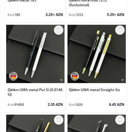
Qələm metal 185
Qələm metal Kod 1212
(funksional)
2.25+ AZN
5.25+ AZN
Kod:
185
Kod:
1212
Qələm UMA metal Pur Si (0-0146
Qələm UMA metal Straight Go
Sl)
2.35 AZN
6.45 AZN
Kod:
PURSİ
Kod:
SGO