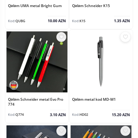
Qələm UMA metal Bright Gum
Qələm Schneider K15
10.00 AZN
1.35 AZN
Kod:
QUBG
Kod:
K15
Qələm Schneider metal Evo Pro
Qələm metal kod MD-M1
774
3.10 AZN
15.20 AZN
Kod:
Q774
Kod:
HD02