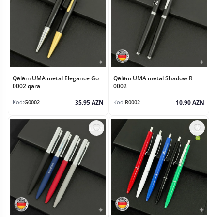
Qələm UMA metal Elegance Go
Qələm UMA metal Shadow R
0002 qara
0002
35.95 AZN
10.90 AZN
Kod:
G0002
Kod:
R0002