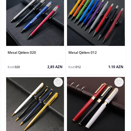
Metal Qələm 020
Metal Qələm 012
2,85 AZN
1.10 AZN
Kod:
020
Kod:
012