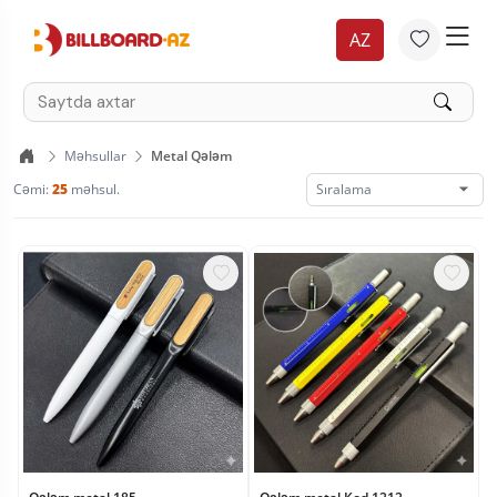
AZ
Məhsullar
Metal Qələm
Cəmi:
25
məhsul.