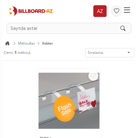
AZ
Məhsullar
Vobler
Cəmi:
1
məhsul.