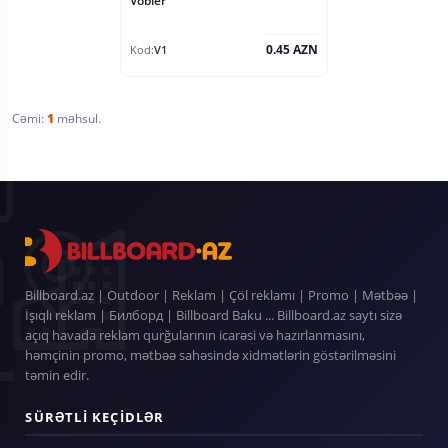
Vobler
0.45 AZN
Kod:
V1
Cəmi:
1
məhsul.
Billboard.az | Outdoor | Reklam | Çöl reklamı | Promo | Mətbəə |
İşıqlı reklam | Билборд | Billboard Baku ... Billboard.az saytı sizə
açıq havada reklam qurğularının icarəsi və hazırlanmasını,
həmçinin promo, mətbəə sahəsində xidmətlərin göstərilməsini
təmin edir.
SÜRƏTLI KEÇIDLƏR