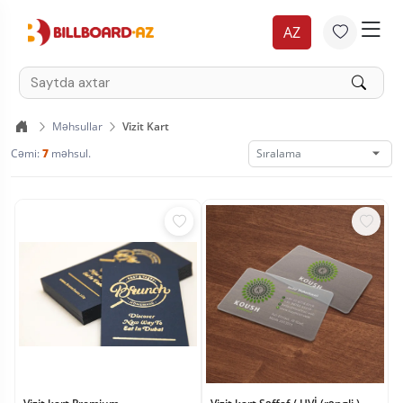
AZ
Məhsullar
Vizit Kart
Cəmi:
7
məhsul.