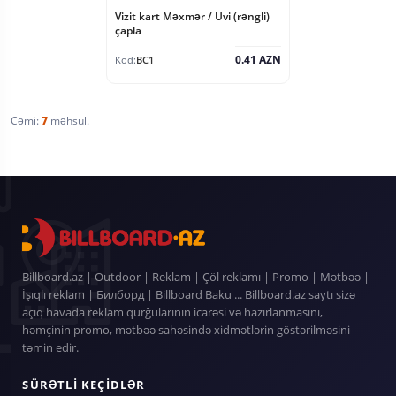
Vizit kart Məxmər / Uvi (rəngli)
çapla
0.41 AZN
Kod:
BC1
Cəmi:
7
məhsul.
Billboard.az | Outdoor | Reklam | Çöl reklamı | Promo | Mətbəə |
İşıqlı reklam | Билборд | Billboard Baku ... Billboard.az saytı sizə
açıq havada reklam qurğularının icarəsi və hazırlanmasını,
həmçinin promo, mətbəə sahəsində xidmətlərin göstərilməsini
təmin edir.
SÜRƏTLI KEÇIDLƏR