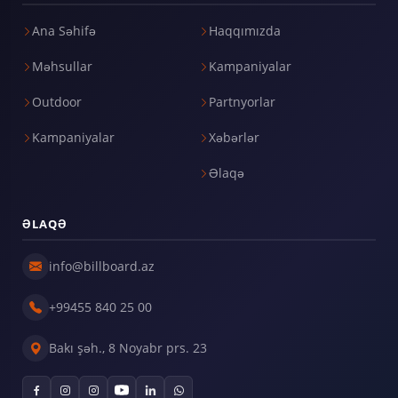
Ana Səhifə
Haqqımızda
Məhsullar
Kampaniyalar
Outdoor
Partnyorlar
Kampaniyalar
Xəbərlər
Əlaqə
ƏLAQƏ
info@billboard.az
+99455 840 25 00
Bakı şəh., 8 Noyabr prs. 23