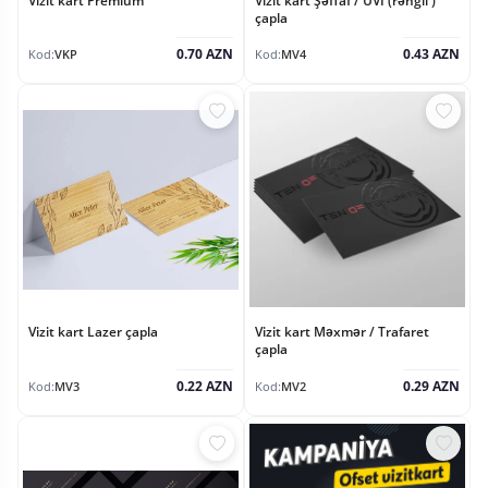
Vizit kart Premium
Vizit kart Şəffaf / UVİ (rəngli )
çapla
0.70 AZN
0.43 AZN
Kod:
VKP
Kod:
MV4
Vizit kart Lazer çapla
Vizit kart Məxmər / Trafaret
çapla
0.22 AZN
0.29 AZN
Kod:
MV3
Kod:
MV2