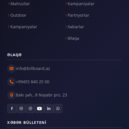
Məhsullar
Kampaniyalar
Outdoor
Partnyorlar
Kampaniyalar
Xəbərlər
Əlaqə
ƏLAQƏ
info@billboard.az
+99455 840 25 00
Bakı şəh., 8 Noyabr prs. 23
XƏBƏR BÜLLETENI