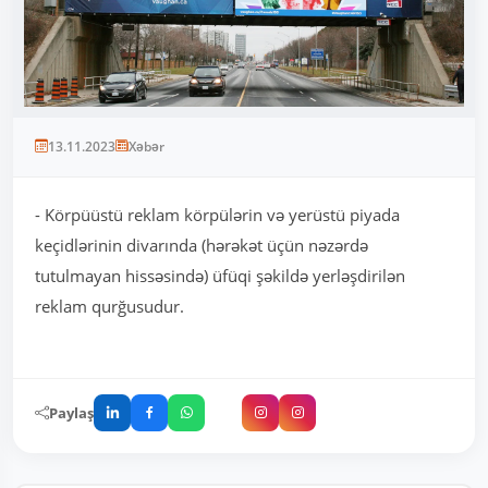
13.11.2023
Xəbər
- Körpüüstü reklam körpülərin və yerüstü piyada
keçidlərinin divarında (hərəkət üçün nəzərdə
tutulmayan hissəsində) üfüqi şəkildə yerləşdirilən
reklam qurğusudur.
Paylaş