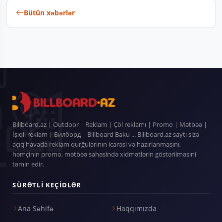
Bütün xəbərlər
Billboard.az | Outdoor | Reklam | Çöl reklamı | Promo | Mətbəə |
İşıqlı reklam | Билборд | Billboard Baku ... Billboard.az saytı sizə
açıq havada reklam qurğularının icarəsi və hazırlanmasını,
həmçinin promo, mətbəə sahəsində xidmətlərin göstərilməsini
təmin edir.
SÜRƏTLI KEÇIDLƏR
Ana Səhifə
Haqqımızda