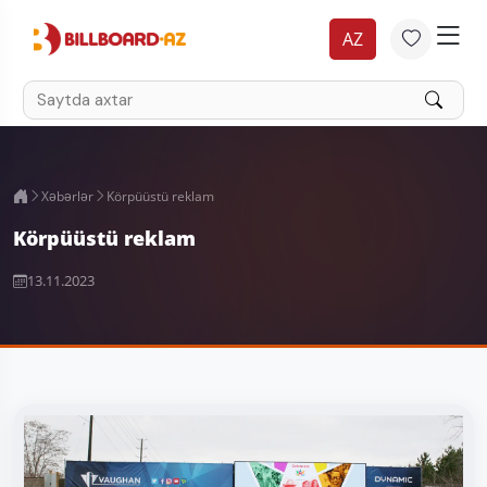
AZ
Xəbərlər
Körpüüstü reklam
Körpüüstü reklam
13.11.2023