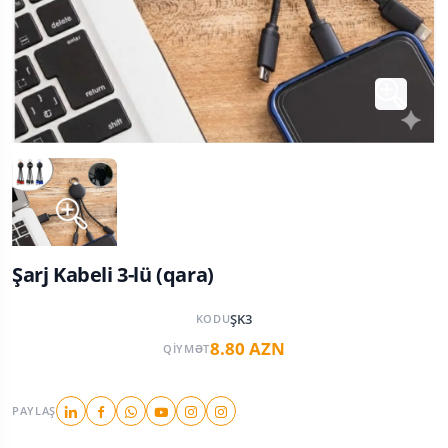
Şarj Kabeli 3-lü (qara)
ŞK3
KODU
8.80 AZN
QIYMƏT
PAYLAŞ