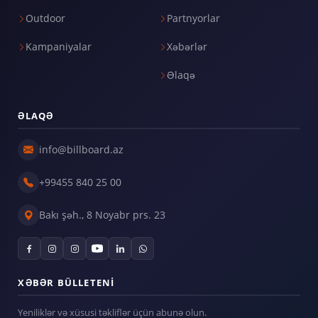
Outdoor
Partnyorlar
Kampaniyalar
Xəbərlər
Əlaqə
ƏLAQƏ
info@billboard.az
+99455 840 25 00
Bakı şəh., 8 Noyabr prs. 23
XƏBƏR BÜLLETENI
Yeniliklər və xüsusi təkliflər üçün abunə olun.