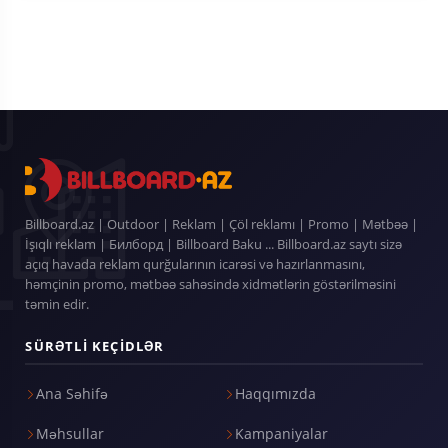
Billboard.az | Outdoor | Reklam | Çöl reklamı | Promo | Mətbəə |
İşıqlı reklam | Билборд | Billboard Baku ... Billboard.az saytı sizə
açıq havada reklam qurğularının icarəsi və hazırlanmasını,
həmçinin promo, mətbəə sahəsində xidmətlərin göstərilməsini
təmin edir.
SÜRƏTLI KEÇIDLƏR
Ana Səhifə
Haqqımızda
Məhsullar
Kampaniyalar