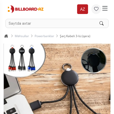
AZ
Məhsullar
Powerbanklar
Şarj Kabeli 3-lü (qara)