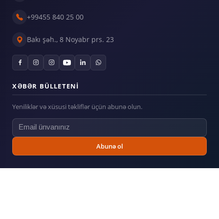
+99455 840 25 00
Bakı şəh., 8 Noyabr prs. 23
XƏBƏR BÜLLETENI
Yeniliklər və xüsusi təkliflər üçün abunə olun.
Abunə ol
© 2026
Billboard.az
— Bütün hüquqlar qorunur.