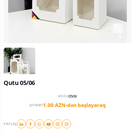
Qutu 05/06
0506
KODU
1.00 AZN-dən başlayaraq
QIYMƏT
PAYLAŞ