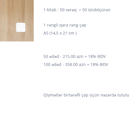
1 kitab : 50 vərəq + 50 özüköçürən
1 rəngli qara rəng çap
A5 (14,5 x 21 sm )
50 ədəd - 215.00 azn + 18% ƏDV
100 ədəd - 358.00 azn + 18% ƏDV
Qiymətlər birtərəfli çap üçün nəzərdə tutul