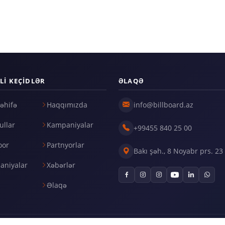
LI KEÇIDLƏR
ƏLAQƏ
əhifə
Haqqımızda
info@billboard.az
llar
Kampaniyalar
+99455 840 25 00
oor
Partnyorlar
Bakı şəh., 8 Noyabr prs. 23
aniyalar
Xəbərlər
Əlaqə