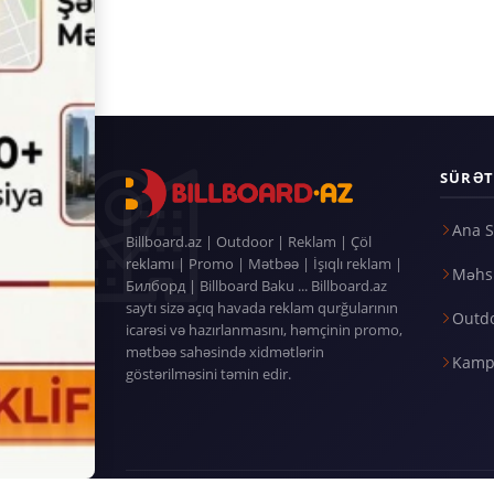
SÜRƏT
Ana S
Billboard.az | Outdoor | Reklam | Çöl
reklamı | Promo | Mətbəə | İşıqlı reklam |
Məhsu
Билборд | Billboard Baku ... Billboard.az
saytı sizə açıq havada reklam qurğularının
Outd
icarəsi və hazırlanmasını, həmçinin promo,
mətbəə sahəsində xidmətlərin
Kamp
göstərilməsini təmin edir.