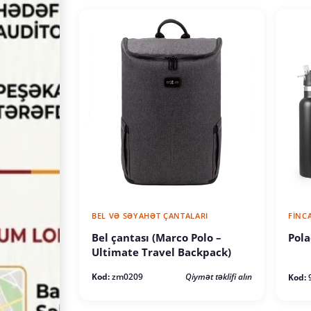
BEL VƏ SƏYAHƏT ÇANTALARI
FINC
Bel çantası (Marco Polo –
Pola
Ultimate Travel Backpack)
Kod:
zm0209
Qiymət təklifi alın
Kod: