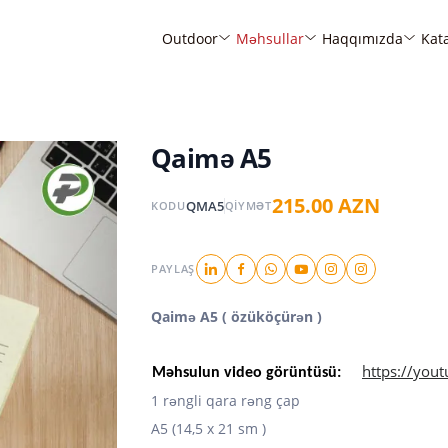
Outdoor
Məhsullar
Haqqımızda
Kat
Qaimə A5
215.00 AZN
QMA5
KODU
QIYMƏT
PAYLAŞ
Qaimə A5 ( özüköçürən )
https://you
Məhsulun video görüntüsü:
1 rəngli qara rəng çap
A5 (14,5 x 21 sm )