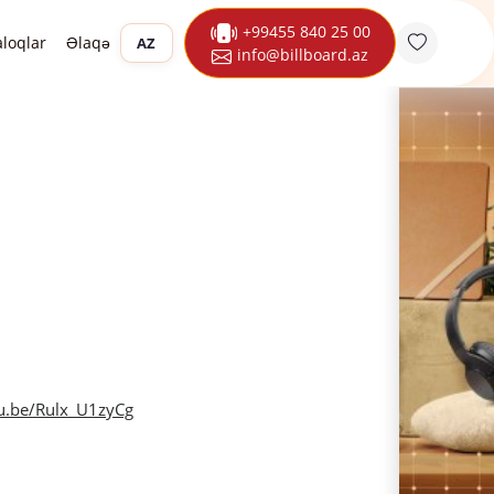
+99455 840 25 00
aloqlar
Əlaqə
AZ
info@billboard.az
tu.be/Rulx_U1zyCg