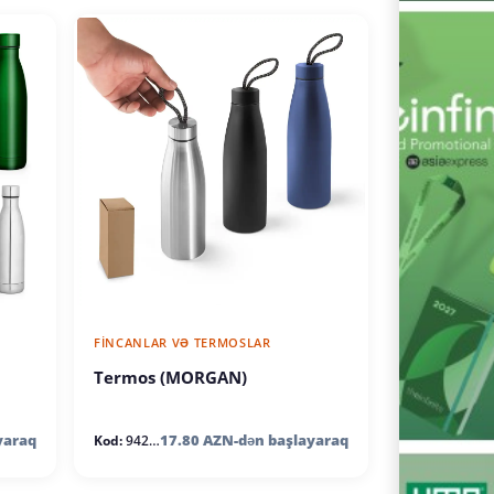
FINCANLAR VƏ TERMOSLAR
Termos (MORGAN)
yaraq
17.80 AZN-dən başlayaraq
Kod:
94271