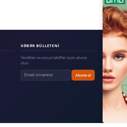
XƏBƏR BÜLLETENI
Yeniliklər və xüsusi təkliflər üçün abunə
olun.
Abunə ol