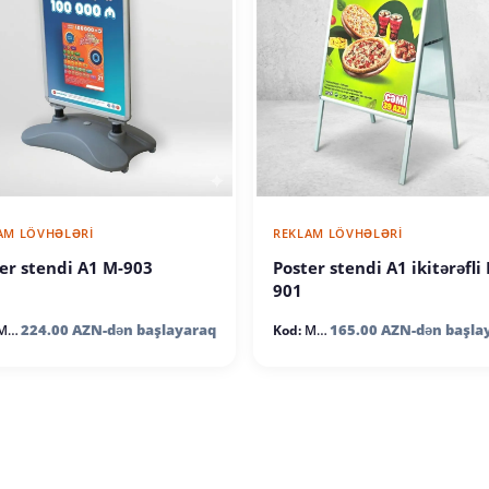
AM LÖVHƏLƏRI
REKLAM LÖVHƏLƏRI
er stendi A1 M-903
Poster stendi A1 ikitərəfli
901
224.00 AZN-dən başlayaraq
165.00 AZN-dən başla
03
Kod:
M901