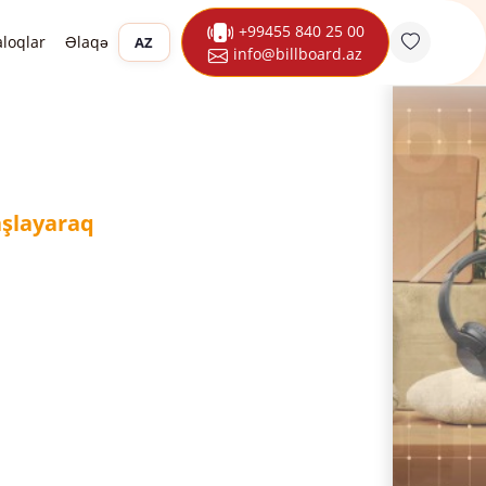
+99455 840 25 00
aloqlar
Əlaqə
AZ
info@billboard.az
aşlayaraq