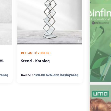
REKLAM LÖVHƏLƏRI
 M-
Stend - Kataloq
yaraq
128.00 AZN-dən başlayaraq
Kod:
STK