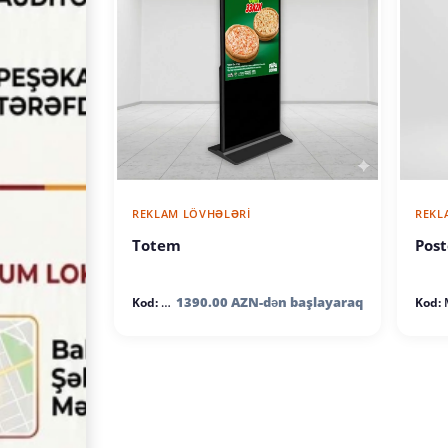
REKLAM LÖVHƏLƏRI
REKL
Totem
Post
1390.00 AZN-dən başlayaraq
Kod:
TTM
Kod:
M9