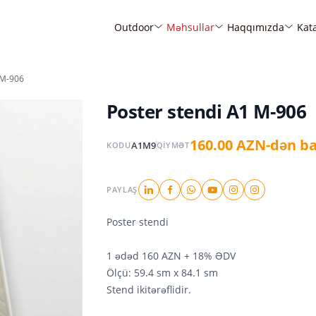
Outdoor
Məhsullar
Haqqımızda
Kat
 M-906
Poster stendi A1 M-906
160.00 AZN-dən b
A1M9
KODU
QIYMƏT
PAYLAŞ
Poster stendi
1 ədəd 160 AZN
+ 18% ƏDV
Ölçü: 59.4 sm x 84.1 sm
Stend ikitərəflidir.