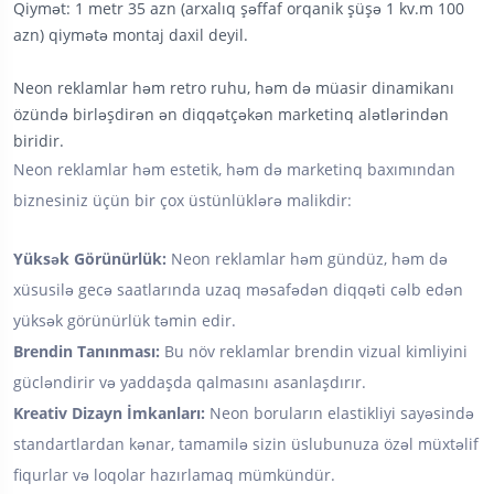
Qiymət: 1 metr 35 azn (arxalıq şəffaf orqanik şüşə 1 kv.m 100
azn) qiymətə montaj daxil deyil.
Neon reklamlar həm retro ruhu, həm də müasir dinamikanı
özündə birləşdirən ən diqqətçəkən marketinq alətlərindən
biridir.
Neon reklamlar həm estetik, həm də marketinq baxımından
biznesiniz üçün bir çox üstünlüklərə malikdir:
Yüksək Görünürlük:
Neon reklamlar həm gündüz, həm də
xüsusilə gecə saatlarında uzaq məsafədən diqqəti cəlb edən
yüksək görünürlük təmin edir.
Brendin Tanınması:
Bu növ reklamlar brendin vizual kimliyini
gücləndirir və yaddaşda qalmasını asanlaşdırır.
Kreativ Dizayn İmkanları:
Neon boruların elastikliyi sayəsində
standartlardan kənar, tamamilə sizin üslubunuza özəl müxtəlif
fiqurlar və loqolar hazırlamaq mümkündür.