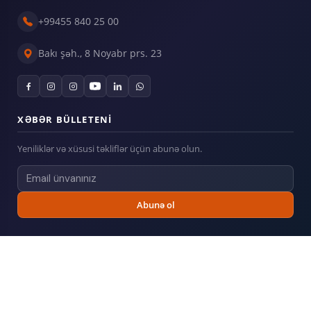
+99455 840 25 00
Bakı şəh., 8 Noyabr prs. 23
XƏBƏR BÜLLETENI
Yeniliklər və xüsusi təkliflər üçün abunə olun.
Abunə ol
© 2026
Billboard.az
— Bütün hüquqlar qorunur.