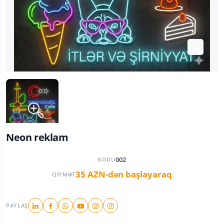
Neon reklam
002
KODU
35 AZN-dən başlayaraq
QIYMƏT
PAYLAŞ