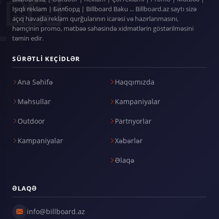
İşıqlı reklam | Билборд | Billboard Baku ... Billboard.az saytı sizə
açıq havada reklam qurğularının icarəsi və hazırlanmasını,
həmçinin promo, mətbəə sahəsində xidmətlərin göstərilməsini
təmin edir.
SÜRƏTLI KEÇIDLƏR
Ana Səhifə
Haqqımızda
Məhsullar
Kampaniyalar
Outdoor
Partnyorlar
Kampaniyalar
Xəbərlər
Əlaqə
ƏLAQƏ
info@billboard.az