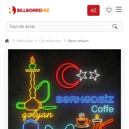
AZ
Məhsullar
Çöl reklamları
Neon reklam