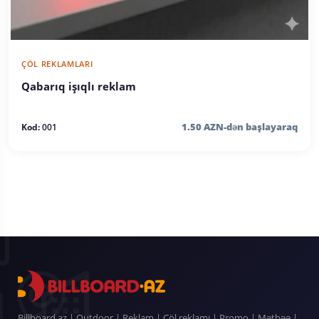
ÇÖL REKLAMLARI
Qabarıq işıqlı reklam
1.50 AZN-dən başlayaraq
Kod:
001
Billboard.az | Outdoor | Reklam | Çöl reklamı | Promo | Mətbəə |