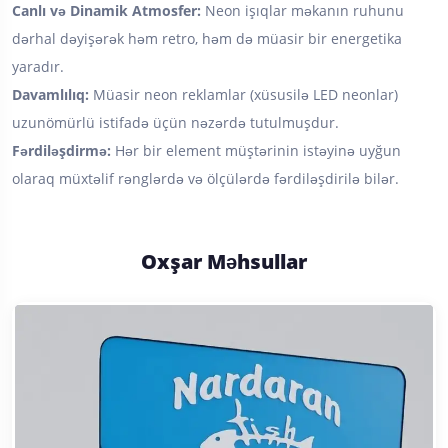
Canlı və Dinamik Atmosfer:
Neon işıqlar məkanın ruhunu
dərhal dəyişərək həm retro, həm də müasir bir energetika
yaradır.
Davamlılıq:
Müasir neon reklamlar (xüsusilə LED neonlar)
uzunömürlü istifadə üçün nəzərdə tutulmuşdur.
Fərdiləşdirmə:
Hər bir element müştərinin istəyinə uyğun
olaraq müxtəlif rənglərdə və ölçülərdə fərdiləşdirilə bilər.
Oxşar Məhsullar