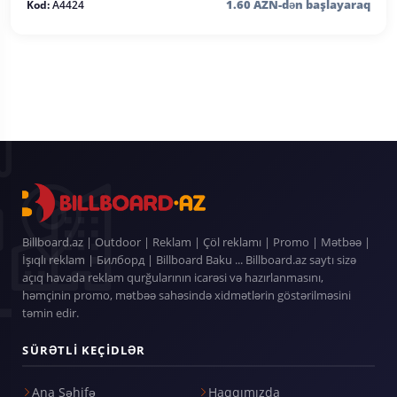
1.60 AZN-dən başlayaraq
Kod:
A4424
Billboard.az | Outdoor | Reklam | Çöl reklamı | Promo | Mətbəə |
İşıqlı reklam | Билборд | Billboard Baku ... Billboard.az saytı sizə
açıq havada reklam qurğularının icarəsi və hazırlanmasını,
həmçinin promo, mətbəə sahəsində xidmətlərin göstərilməsini
təmin edir.
SÜRƏTLI KEÇIDLƏR
Ana Səhifə
Haqqımızda