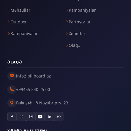
Məhsullar
Kampaniyalar
Outdoor
Partnyorlar
Kampaniyalar
Xəbərlər
Əlaqə
ƏLAQƏ
info@billboard.az
+99455 840 25 00
Bakı şəh., 8 Noyabr prs. 23
XƏBƏR BÜLLETENI