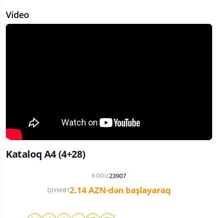
Video
Kataloq A4 (4+28)
23907
KODU
2.14 AZN-dən başlayaraq
QIYMƏT