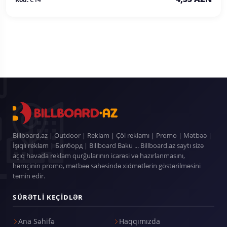
Billboard.az | Outdoor | Reklam | Çöl reklamı | Promo | Mətbəə |
İşıqlı reklam | Билборд | Billboard Baku ... Billboard.az saytı sizə
açıq havada reklam qurğularının icarəsi və hazırlanmasını,
həmçinin promo, mətbəə sahəsində xidmətlərin göstərilməsini
təmin edir.
SÜRƏTLI KEÇIDLƏR
Ana Səhifə
Haqqımızda