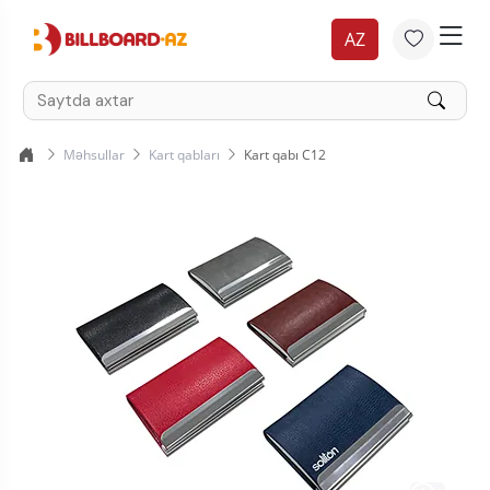
AZ
Məhsullar
Kart qabları
Kart qabı C12