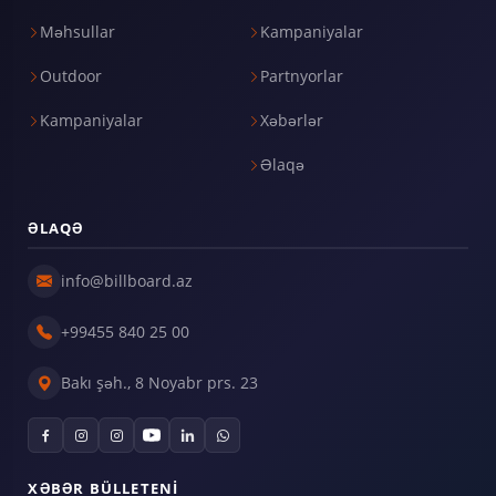
Məhsullar
Kampaniyalar
Outdoor
Partnyorlar
Kampaniyalar
Xəbərlər
Əlaqə
ƏLAQƏ
info@billboard.az
+99455 840 25 00
Bakı şəh., 8 Noyabr prs. 23
XƏBƏR BÜLLETENI