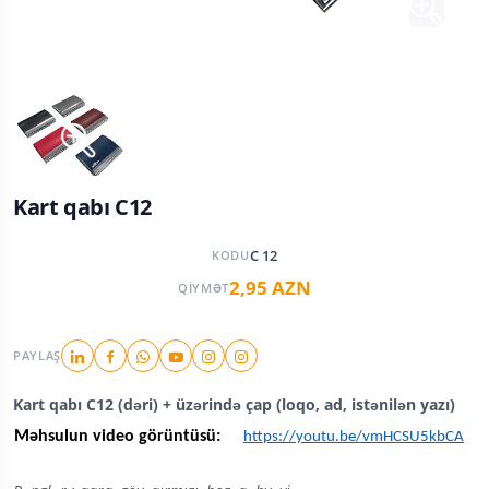
Kart qabı C12
C 12
KODU
2,95 AZN
QIYMƏT
PAYLAŞ
Kart qabı C12 (dəri) + üzərində çap (loqo, ad, istənilən yazı)
Məhsulun video görüntüsü:
https://youtu.be/vmHCSU5kbCA