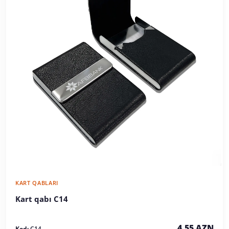
KART QABLARI
Kart qabı C14
4,55 AZN
Kod:
C14