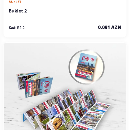
BUKLET
Buklet 2
0.091 AZN
Kod:
B2-2