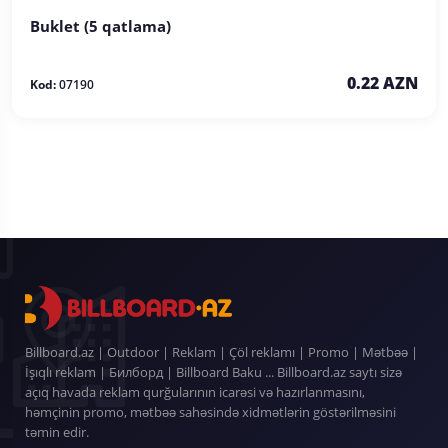
Buklet (5 qatlama)
0.22 AZN
Kod:
07190
Billboard.az | Outdoor | Reklam | Çöl reklamı | Promo | Mətbəə |
İşıqlı reklam | Билборд | Billboard Baku ... Billboard.az saytı sizə
açıq havada reklam qurğularının icarəsi və hazırlanmasını,
həmçinin promo, mətbəə sahəsində xidmətlərin göstərilməsini
təmin edir.