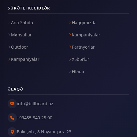
SÜRƏTLI KEÇIDLƏR
Ana Səhifə
Haqqımızda
Məhsullar
Kampaniyalar
Outdoor
Partnyorlar
Kampaniyalar
Xəbərlər
Əlaqə
ƏLAQƏ
info@billboard.az
+99455 840 25 00
Bakı şəh., 8 Noyabr prs. 23