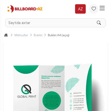
AZ
Məhsullar
Buklet
Buklet A4 (açıq)