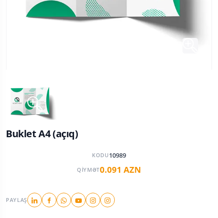
Buklet A4 (açıq)
10989
KODU
0.091 AZN
QIYMƏT
PAYLAŞ