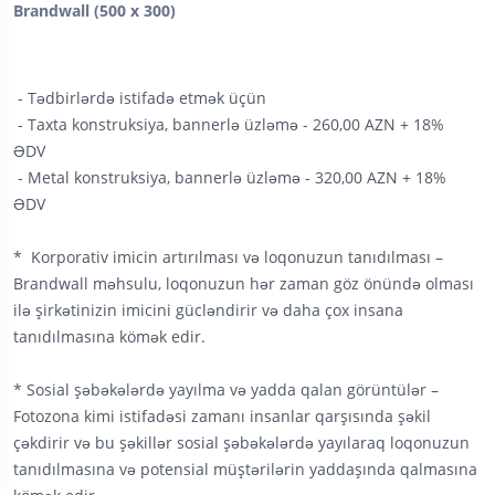
Brandwall (500 x 300)
- Tədbirlərdə istifadə etmək üçün
- Taxta konstruksiya, bannerlə üzləmə - 260,00 AZN + 18%
ƏDV
- Metal konstruksiya, bannerlə üzləmə - 320,00 AZN + 18%
ƏDV
* Korporativ imicin artırılması və loqonuzun tanıdılması –
Brandwall məhsulu, loqonuzun hər zaman göz önündə olması
ilə şirkətinizin imicini gücləndirir və daha çox insana
tanıdılmasına kömək edir.
* Sosial şəbəkələrdə yayılma və yadda qalan görüntülər –
Fotozona kimi istifadəsi zamanı insanlar qarşısında şəkil
çəkdirir və bu şəkillər sosial şəbəkələrdə yayılaraq loqonuzun
tanıdılmasına və potensial müştərilərin yaddaşında qalmasına