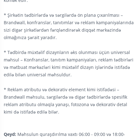
kömək edir.
* Şirkətin tədbirlərdə və sərgilərdə ön plana çıxarılması –
Brandwall, konfranslar, tanıtımlar və reklam kampaniyalarında
sizi digər şirkətlərdən fərqləndirərək diqqət mərkəzində
olmağınıza şərait yaradır.
* Tədbirdə müxtəlif dizaynların əks olunması üçün universal
məhsul – Konfranslar, tanıtım kampaniyaları, reklam tədbirləri
və mətbuat mərkəzləri kimi müxtəlif dizayn işlərində istifadə
edilə bilən universal məhsuldur.
* Reklam atributu və dekorativ element kimi istifadəsi –
Brandwall məhsulu, sərgilərdə və digər tədbirlərdə spesifik
reklam atributu olmaqla yanaşı, fotozona və dekorativ detal
kimi də istifadə edilə bilər.
Qeyd:
Məhsulun quraşdırılma vaxtı 06:00 - 09:00 və 18:00-