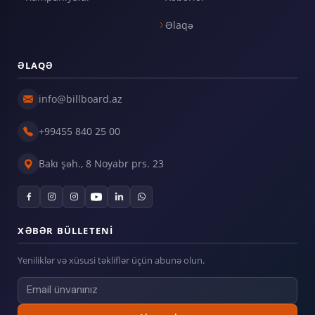
Əlaqə
ƏLAQƏ
info@billboard.az
+99455 840 25 00
Bakı şəh., 8 Noyabr prs. 23
XƏBƏR BÜLLETENI
Yeniliklər və xüsusi təkliflər üçün abunə olun.