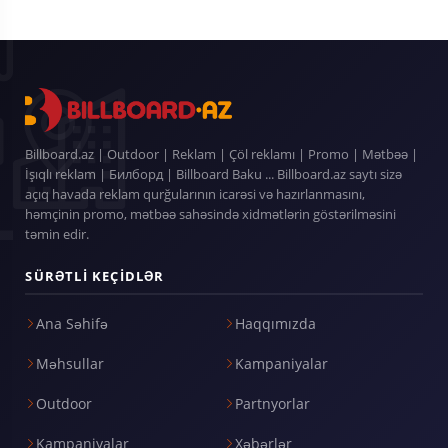
Billboard.az | Outdoor | Reklam | Çöl reklamı | Promo | Mətbəə |
İşıqlı reklam | Билборд | Billboard Baku ... Billboard.az saytı sizə
açıq havada reklam qurğularının icarəsi və hazırlanmasını,
həmçinin promo, mətbəə sahəsində xidmətlərin göstərilməsini
təmin edir.
SÜRƏTLI KEÇIDLƏR
Ana Səhifə
Haqqımızda
Məhsullar
Kampaniyalar
Outdoor
Partnyorlar
Kampaniyalar
Xəbərlər