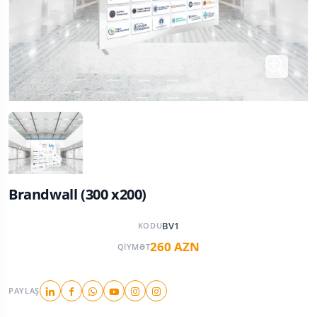
Brandwall (300 x200)
BV1
KODU
260 AZN
QIYMƏT
PAYLAŞ