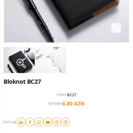
Bloknot BC27
BC27
KODU
6.80 AZN
QIYMƏT
PAYLAŞ