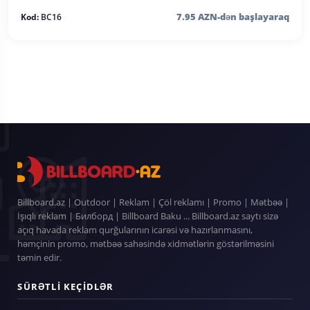
7.95 AZN-dən başlayaraq
Kod:
BC16
Billboard.az | Outdoor | Reklam | Çöl reklamı | Promo | Mətbəə |
İşıqlı reklam | Билборд | Billboard Baku ... Billboard.az saytı sizə
açıq havada reklam qurğularının icarəsi və hazırlanmasını,
həmçinin promo, mətbəə sahəsində xidmətlərin göstərilməsini
təmin edir.
SÜRƏTLI KEÇIDLƏR