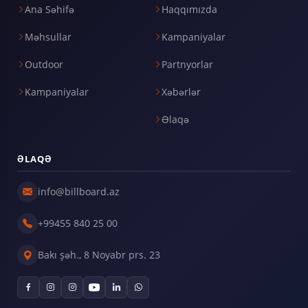
Ana Səhifə
Haqqımızda
Məhsullar
Kampaniyalar
Outdoor
Partnyorlar
Kampaniyalar
Xəbərlər
Əlaqə
ƏLAQƏ
info@billboard.az
+99455 840 25 00
Bakı şəh., 8 Noyabr prs. 23