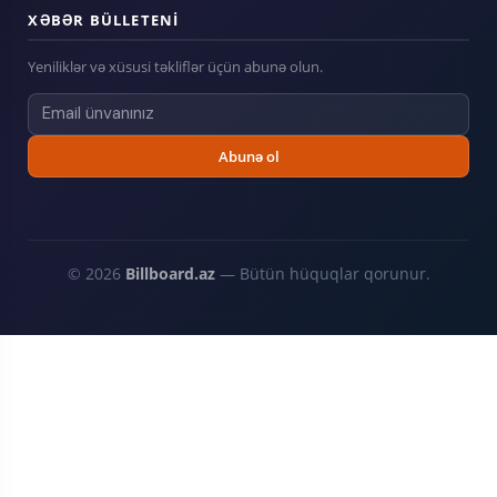
XƏBƏR BÜLLETENI
Yeniliklər və xüsusi təkliflər üçün abunə olun.
Abunə ol
© 2026
Billboard.az
— Bütün hüquqlar qorunur.