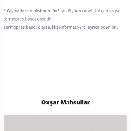
* Qiymətlərə maksimum 9×3 sm ölçüdə rəngli UV çap və ya
termopres basqı daxildir.
Termopres basqı olarsa, klişə (forma) xərci ayrıca ödənilir .
Oxşar Məhsullar