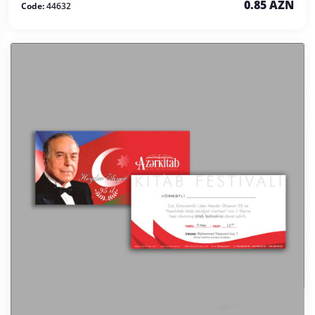
0.85 AZN
Code:
44632