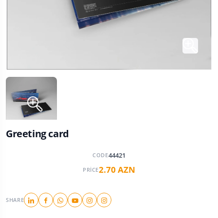
Greeting card
44421
CODE
2.70 AZN
PRICE
SHARE