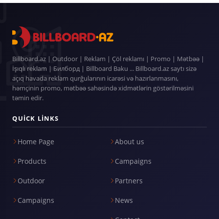
Billboard.az | Outdoor | Reklam | Çöl reklamı | Promo | Mətbəə |
İşıqlı reklam | Билборд | Billboard Baku ... Billboard.az saytı sizə
açıq havada reklam qurğularının icarəsi və hazırlanmasını,
həmçinin promo, mətbəə sahəsində xidmətlərin göstərilməsini
təmin edir.
QUICK LINKS
Home Page
About us
Products
Campaigns
Outdoor
Partners
Campaigns
News