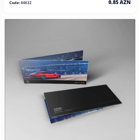
0.85 AZN
Code:
44632