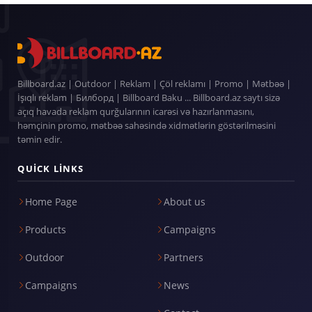
Billboard.az | Outdoor | Reklam | Çöl reklamı | Promo | Mətbəə |
İşıqlı reklam | Билборд | Billboard Baku ... Billboard.az saytı sizə
açıq havada reklam qurğularının icarəsi və hazırlanmasını,
həmçinin promo, mətbəə sahəsində xidmətlərin göstərilməsini
təmin edir.
QUICK LINKS
Home Page
About us
Products
Campaigns
Outdoor
Partners
Campaigns
News