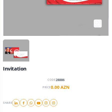
Invitation
28886
CODE
0.00 AZN
PRICE
SHARE