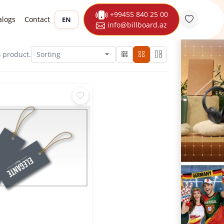
+99455 840 25 00
alogs
Contact
EN
info@billboard.az
3
product.