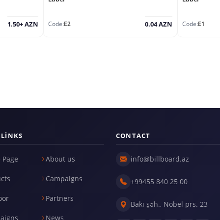
Code:
E2
Code:
E1
1.50+ AZN
0.04 AZN
 LINKS
CONTACT
 Page
About us
info@billboard.az
cts
Campaigns
+99455 840 25 00
oor
Partners
Bakı şəh., Nobel prs. 23
aigns
News