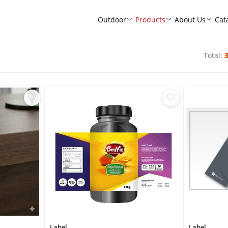
Outdoor
Products
About Us
Cat
Total:
Label
Label