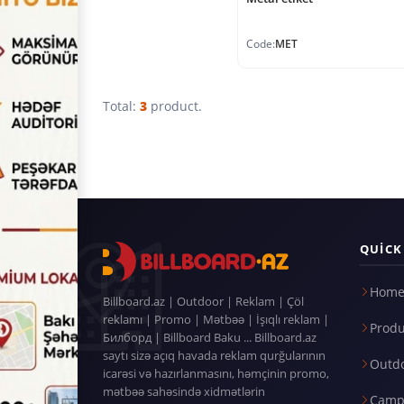
Code:
MET
Total:
3
product.
QUICK
Home
Billboard.az | Outdoor | Reklam | Çöl
reklamı | Promo | Mətbəə | İşıqlı reklam |
Produ
Билборд | Billboard Baku ... Billboard.az
saytı sizə açıq havada reklam qurğularının
Outd
icarəsi və hazırlanmasını, həmçinin promo,
mətbəə sahəsində xidmətlərin
Camp