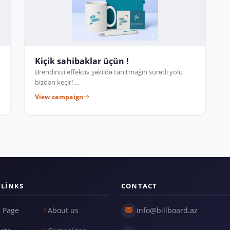
Kiçik sahibaklar üçün !
Brendinizi effektiv şəkildə tanıtmağın sürətli yolu
bizdən keçir! …
View campaign
 LINKS
CONTACT
 Page
About us
info@billboard.az