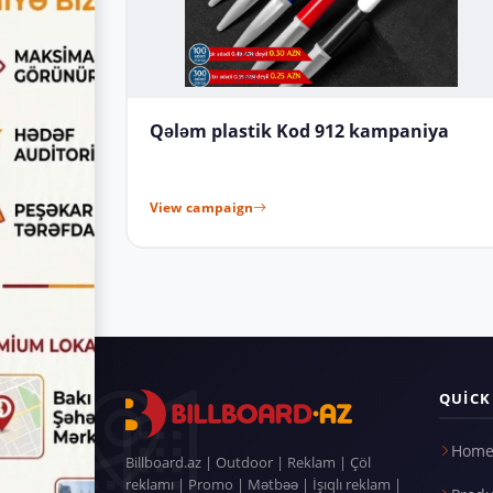
Qələm plastik Kod 912 kampaniya
View campaign
QUICK
Home
Billboard.az | Outdoor | Reklam | Çöl
reklamı | Promo | Mətbəə | İşıqlı reklam |