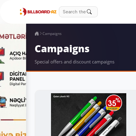
Campaigns
Campaigns
Special offers and discount campaigns