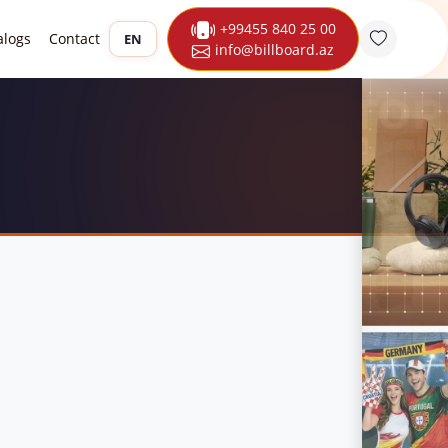
+99455 840 25 00
alogs
Contact
EN
info@billboard.az