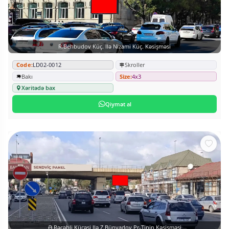
R.Behbudov Küç. Ilə Nizami Küç. Kəsişməsi
Code:
LD02-0012
Skroller
Bakı
Size:
4x3
Xəritədə bax
Qiymət al
Ə.Rəcəbli Küçəsi Ilə Z.Bünyadov Pr-Tinin Kəsişməsi