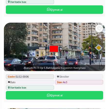
Xəritədə bax
Qiymət al
Atatürk Pr-Ti Ilə S.Bəhlulzadə Küçəsinin Kəsişməsi
Code:
SL02-0006
Skroller
Bakı
Size:
4x3
Xəritədə bax
Qiymət al