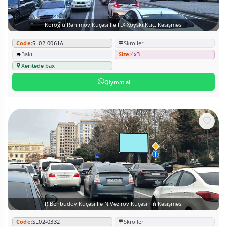
Koroğlu Rəhimov Küçəsi Ilə F.X.Xoyski Küç. Kəsişməsi
Code:
SL02-0061A
Skroller
Bakı
Size:
4x3
Xəritədə bax
Qiymət al
R.Behbudov Küçəsi Ilə N.Vəzirov Küçəsinin Kəsişməsi
Code:
SL02-0332
Skroller