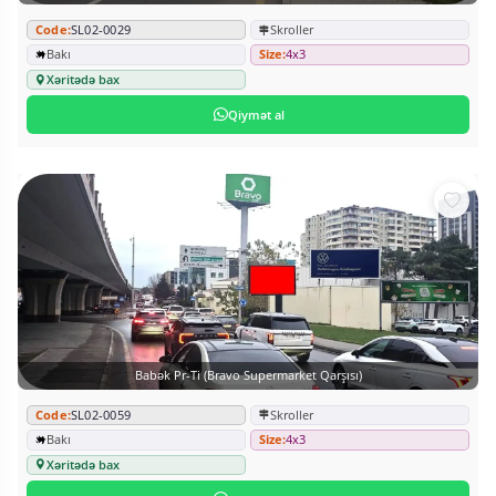
Code:
SL02-0029
Skroller
Bakı
Size:
4x3
Xəritədə bax
Qiymət al
Babək Pr-Ti (Bravo Supermarket Qarşısı)
Code:
SL02-0059
Skroller
Bakı
Size:
4x3
Xəritədə bax