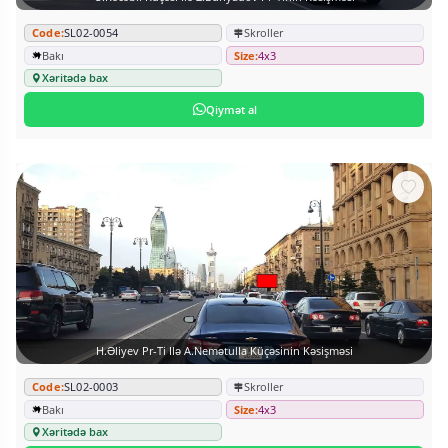
Code:
SL02-0054
Skroller
Bakı
Size:
4x3
Xəritədə bax
Qiymət al
H.Əliyev Pr-Ti Ilə A.Nemətulla Küçəsinin Kəsişməsi
Code:
SL02-0003
Skroller
Bakı
Size:
4x3
Xəritədə bax