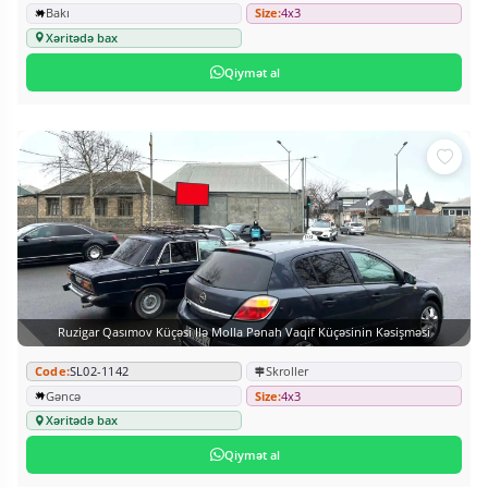
Bakı
Size:
4x3
Xəritədə bax
Qiymət al
Ruzigar Qasımov Küçəsi Ilə Molla Pənah Vaqif Küçəsinin Kəsişməsi
Code:
SL02-1142
Skroller
Gəncə
Size:
4x3
Xəritədə bax
Qiymət al