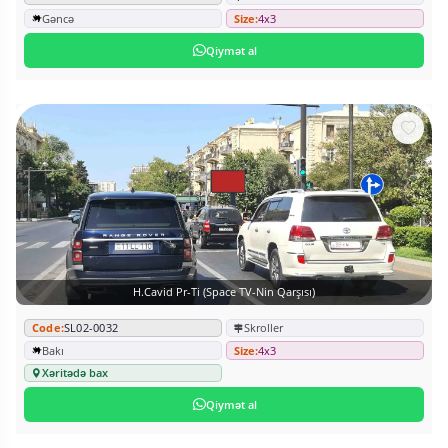
Gəncə
Size:
4x3
Qiymət al
H.Cavid Pr-Ti (Space TV-Nin Qarşısı)
Code:
SL02-0032
Skroller
Bakı
Size:
4x3
Xəritədə bax
Qiymət al