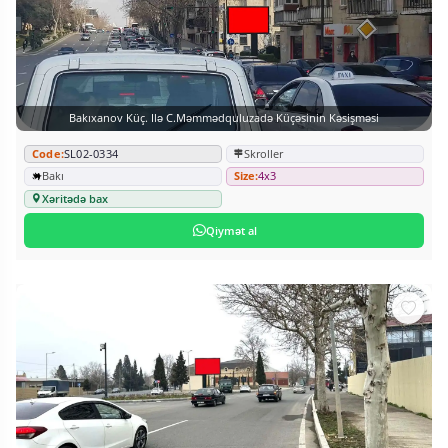
Bakıxanov Küç. Ilə C.Məmmədquluzadə Küçəsinin Kəsişməsi
Code:
SL02-0334
Skroller
Bakı
Size:
4x3
Xəritədə bax
Qiymət al