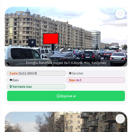
Koroğlu Rəhimov Küçəsi Ilə F.X.Xoyski Küç. Kəsişməsi
Code:
SL02-0061B
Skroller
Bakı
Size:
4x3
Xəritədə bax
Qiymət al