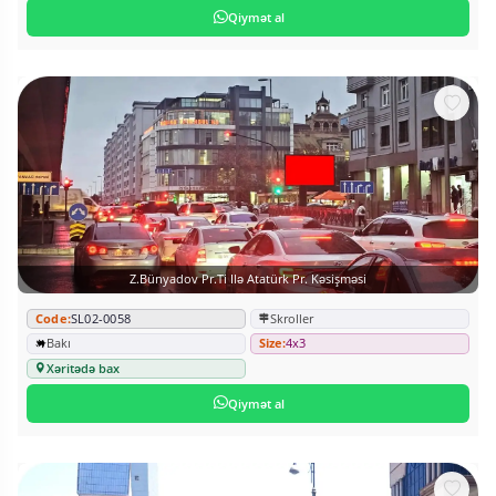
Qiymət al
Z.Bünyadov Pr.ti Ilə Atatürk Pr. Kəsişməsi
Code:
SL02-0058
Skroller
Bakı
Size:
4x3
Xəritədə bax
Qiymət al