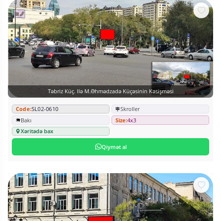
Təbriz Küç. Ilə M.Əhmədzadə Küçəsinin Kəsişməsi
Code:
SL02-0610
Skroller
Bakı
Size:
4x3
Xəritədə bax
Qiymət al