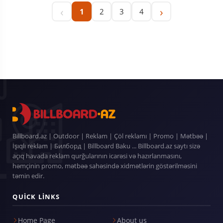
‹
›
1
2
3
4
Billboard.az | Outdoor | Reklam | Çöl reklamı | Promo | Mətbəə |
İşıqlı reklam | Билборд | Billboard Baku ... Billboard.az saytı sizə
açıq havada reklam qurğularının icarəsi və hazırlanmasını,
həmçinin promo, mətbəə sahəsində xidmətlərin göstərilməsini
təmin edir.
QUICK LINKS
Home Page
About us