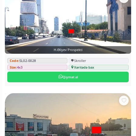
H.Əliyev Prospekti
Code:
SL02-0028
Skroller
Size:
4x3
Xəritədə bax
Qiymət al