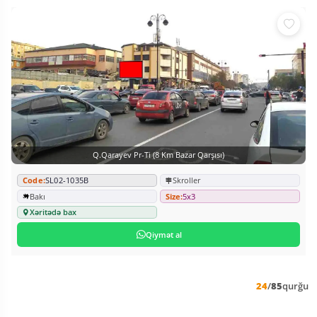
Q.Qarayev Pr-Ti (8 Km Bazar Qarşısı)
Code:
SL02-1035B
Skroller
Bakı
Size:
5x3
Xəritədə bax
Qiymət al
24
/
85
qurğu