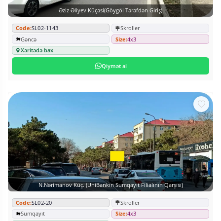
Əziz Əliyev Küçəsi(Göygöl Tərəfdən Giriş)
Code:
SL02-1143
Skroller
Gəncə
Size:
4x3
Xəritədə bax
Qiymət al
N.Nərimanov Küç. (UniBankın Sumqayıt Filialının Qarşısı)
Code:
SL02-20
Skroller
Sumqayıt
Size:
4x3