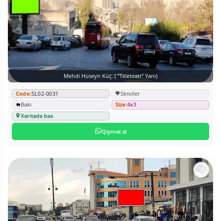
Mehdi Hüseyn Küç. ( ”Teleteatr” Yanı)
Code:
SL02-0031
Skroller
Bakı
Size:
4x3
Xəritədə bax
Qiymət al