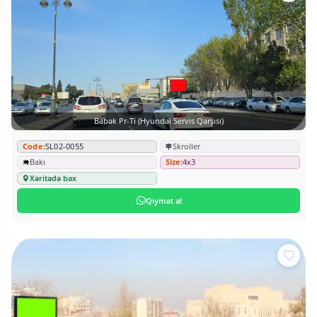
Babək Pr-Ti (Hyundai Servis Qarşısı)
Code:
SL02-0055
Skroller
Bakı
Size:
4x3
Xəritədə bax
Qiymət al