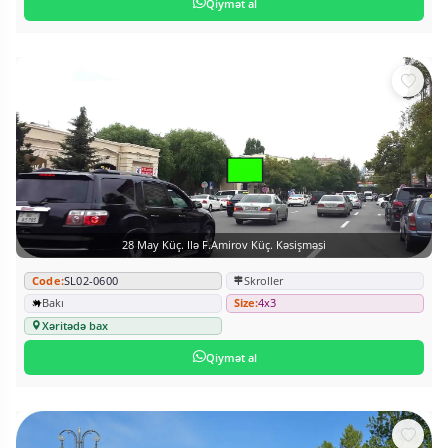
Qiymət al
28 May Küç. Ilə F.Amirov Küç. Kəsişməsi
Code:
SL02-0600
Skroller
Bakı
Size:
4x3
Xəritədə bax
Qiymət al