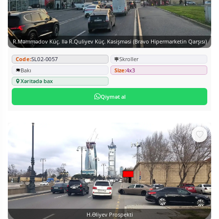
R.Məmmədov Küç. Ilə R.Quliyev Küç. Kəsişməsi (Bravo Hipermarketin Qarşısı)
Code:
SL02-0057
Skroller
Bakı
Size:
4x3
Xəritədə bax
Qiymət al
H.Əliyev Prospekti