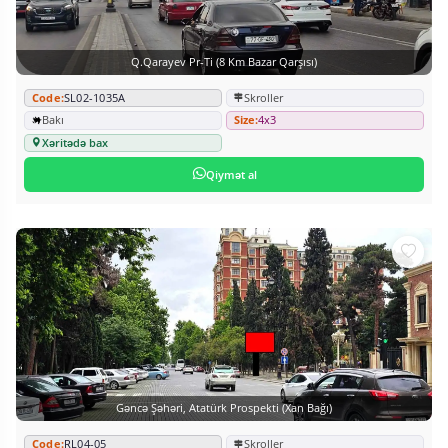
Q.Qarayev Pr-Ti (8 Km Bazar Qarşısı)
Code:
SL02-1035A
Skroller
Bakı
Size:
4x3
Xəritədə bax
Qiymət al
Gəncə Şəhəri, Atatürk Prospekti (Xan Bağı)
Code:
RL04-05
Skroller