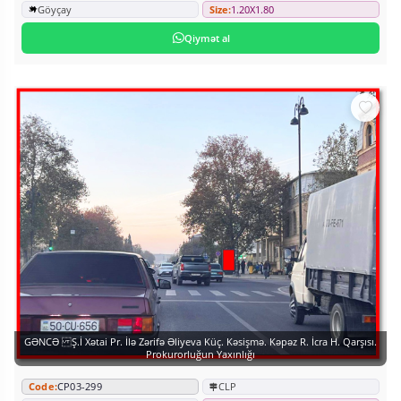
Göyçay
Size:
1.20X1.80
Qiymət al
GƏNCƏ Ş.İ Xətai Pr. İlə Zərifə Əliyeva Küç. Kəsişmə. Kəpəz R. İcra H. Qarşısı.
Prokurorluğun Yaxınlığı
Code:
CP03-299
CLP