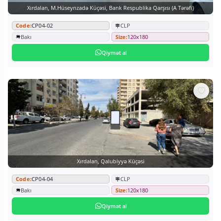
Xırdalan, M.Hüseynzadə Küçəsi, Bank Respublika Qarşısı (A Tərəfi)
Code:
CP04-02
CLP
Bakı
Size:
120x180
Qiymət al
Xırdalan, Qalubiyyə Küçəsi
Code:
CP04-04
CLP
Bakı
Size:
120x180
Qiymət al