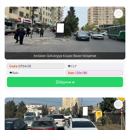
Xırdalan Qalubiyyə Küçəsi Bazar Istiqamət
Code:
CP04-05
CLP
Bakı
Size:
120x180
Qiymət al