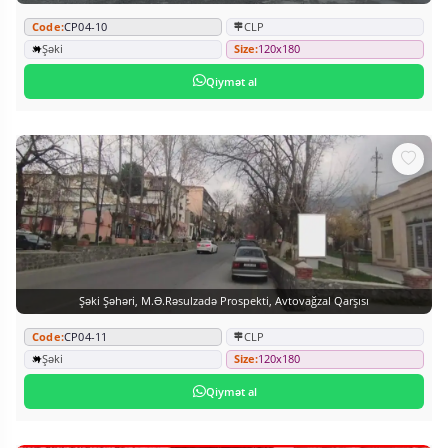
Code:
CP04-10
CLP
Şəki
Size:
120x180
Qiymət al
Şəki Şəhəri, M.Ə.Rəsulzadə Prospekti, Avtovağzal Qarşısı
Code:
CP04-11
CLP
Şəki
Size:
120x180
Qiymət al