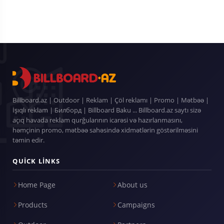
Billboard.az | Outdoor | Reklam | Çöl reklamı | Promo | Mətbəə |
İşıqlı reklam | Билборд | Billboard Baku ... Billboard.az saytı sizə
açıq havada reklam qurğularının icarəsi və hazırlanmasını,
həmçinin promo, mətbəə sahəsində xidmətlərin göstərilməsini
təmin edir.
QUICK LINKS
Home Page
About us
Products
Campaigns