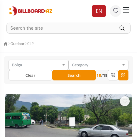
EN
Outdoor
CLP
Clear
Search
18
/
18