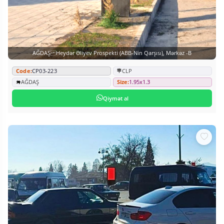
AĞDAŞ Heydər Əliyev Prospekti (ABB-Nin Qarşısı), Mərkəz -B
Code:
CP03-223
CLP
AĞDAŞ
Size:
1.95x1.3
Qiymət al