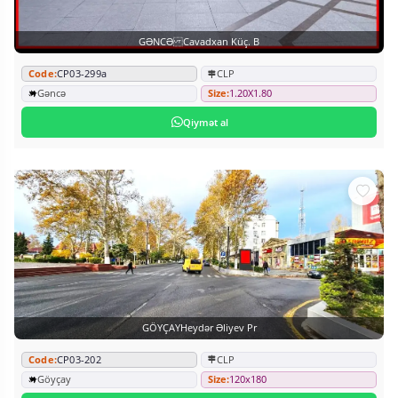
GƏNCƏ Cavadxan Küç. B
Code:
CP03-299a
CLP
Gəncə
Size:
1.20X1.80
Qiymət al
GÖYÇAYHeydər Əliyev Pr
Code:
CP03-202
CLP
Göyçay
Size:
120x180