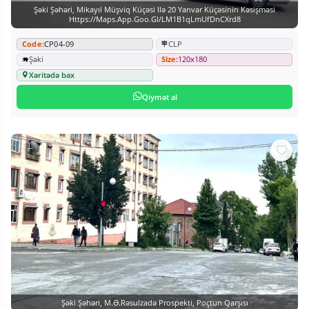
Şəki Şəhəri, Mikayıl Müşviq Küçəsi Ilə 20 Yanvar Küçəsinin Kəsişməsi
Https://maps.app.goo.gl/LM1B1qLmUfDnCXrd8
Code:
CP04-09
CLP
Şəki
Size:
120x180
Xəritədə bax
Qiymət al
Şəki Şəhəri, M.Ə.Rəsulzadə Prospekti, Poçtun Qarşısı