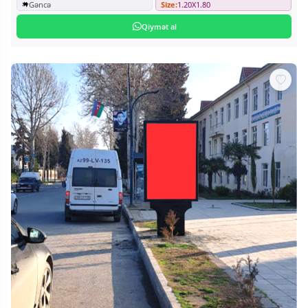
Gəncə
Size:
1.20X1.80
Qiymət al