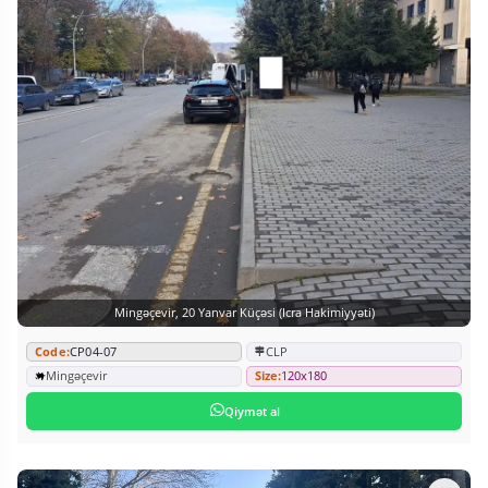
Mingəçevir, 20 Yanvar Küçəsi (icra Hakimiyyəti)
Code:
CP04-07
CLP
Mingəçevir
Size:
120x180
Qiymət al