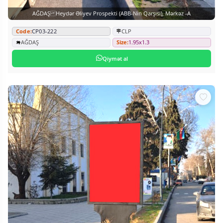
AĞDAŞ Heydər Əliyev Prospekti (ABB-Nin Qarşısı), Mərkəz -A
Code:
CP03-222
CLP
AĞDAŞ
Size:
1.95x1.3
Qiymət al