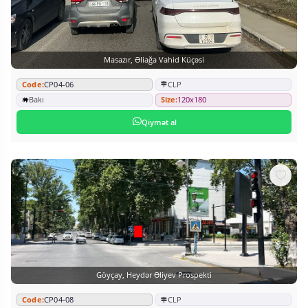
Masazır, Əliağa Vahid Küçəsi
Code:
CP04-06
CLP
Bakı
Size:
120x180
Qiymət al
Göyçay, Heydər Əliyev Prospekti
Code:
CP04-08
CLP