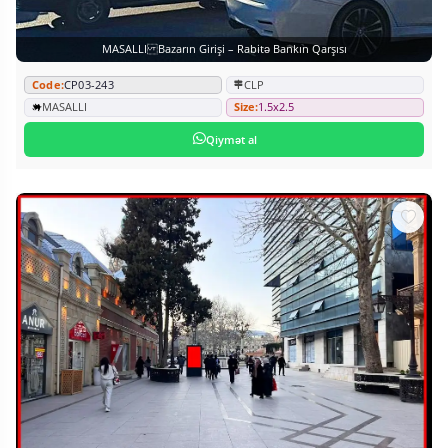
MASALLI Bazarın Girişi – Rabitə Bankın Qarşısı
Code:
CP03-243
CLP
MASALLI
Size:
1.5x2.5
Qiymət al