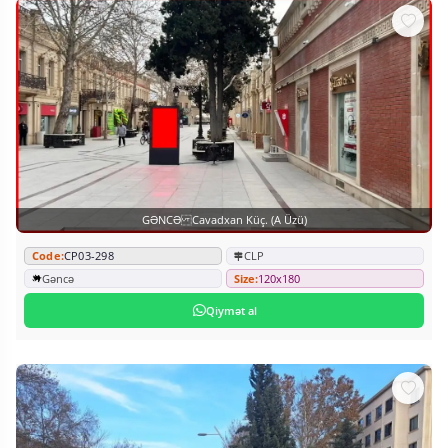
GƏNCƏ Cavadxan Küç. (A Üzü)
Code:
CP03-298
CLP
Gəncə
Size:
120x180
Qiymət al