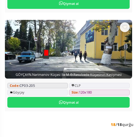
Qiymət al
GÖYÇAYN.Nərimanov Küçəsi Ilə M.Ə.Rəsulzadə Küçəsinin Kəsişməsi
Code:
CP03-205
CLP
Göyçay
Size:
120x180
Qiymət al
18
/
18
qurğu