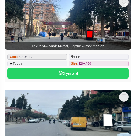
Tovuz M.Ə.Sabir Küçəsi, Heydər Əliyev Mərkəzi
Code:
CP04-12
CLP
Tovuz
Size:
120x180
Qiymət al