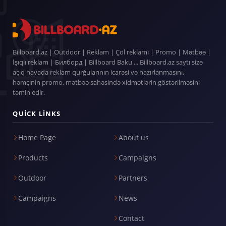
Billboard.az | Outdoor | Reklam | Çöl reklamı | Promo | Mətbəə |
İşıqlı reklam | Билборд | Billboard Baku ... Billboard.az saytı sizə
açıq havada reklam qurğularının icarəsi və hazırlanmasını,
həmçinin promo, mətbəə sahəsində xidmətlərin göstərilməsini
təmin edir.
QUICK LINKS
Home Page
About us
Products
Campaigns
Outdoor
Partners
Campaigns
News
Contact