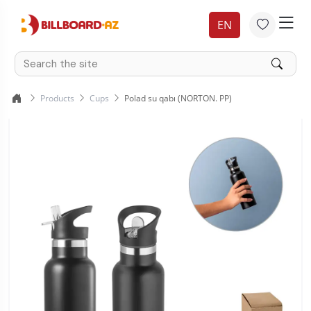
EN
Products
Cups
Polad su qabı (NORTON. PP)