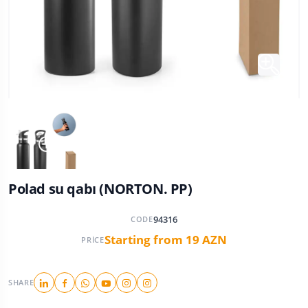
Polad su qabı (NORTON. PP)
94316
CODE
Starting from 19 AZN
PRICE
SHARE