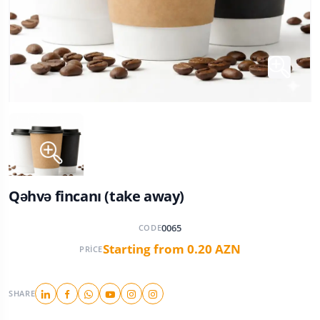
Qəhvə fincanı (take away)
0065
CODE
Starting from 0.20 AZN
PRICE
SHARE