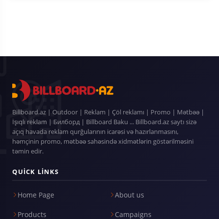
Billboard.az | Outdoor | Reklam | Çöl reklamı | Promo | Mətbəə |
İşıqlı reklam | Билборд | Billboard Baku ... Billboard.az saytı sizə
açıq havada reklam qurğularının icarəsi və hazırlanmasını,
həmçinin promo, mətbəə sahəsində xidmətlərin göstərilməsini
təmin edir.
QUICK LINKS
Home Page
About us
Products
Campaigns