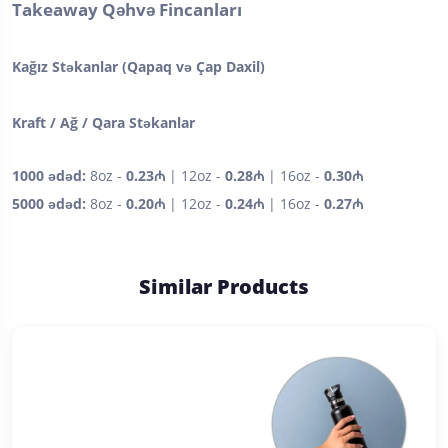
Takeaway Qəhvə Fincanları
Kağız Stəkanlar (Qapaq və Çap Daxil)
Kraft / Ağ / Qara Stəkanlar
1000 ədəd:
8oz -
0.23₼
| 12oz -
0.28₼
| 16oz -
0.30₼
5000 ədəd:
8oz -
0.20₼
| 12oz -
0.24₼
| 16oz -
0.27₼
Similar Products