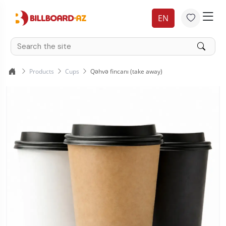
EN
Products
Cups
Qəhvə fincanı (take away)