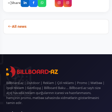
Share
All news
Billboard.az | Outdoor | Reklam | Çöl reklamı | Promo | Mətbəə |
İşıqlı reklam | Билборд | Billboard Baku ... Billboard.az saytı sizə
açıq havada reklam qurğularının icarəsi və hazırlanmasını,
həmçinin promo, mətbəə sahəsində xidmətlərin göstərilməsini
təmin edir.