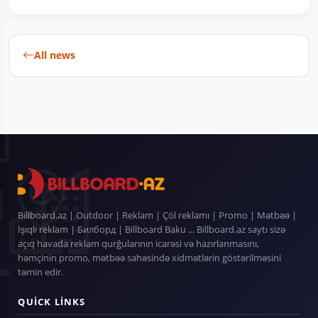
All news
Billboard.az | Outdoor | Reklam | Çöl reklamı | Promo | Mətbəə |
İşıqlı reklam | Билборд | Billboard Baku ... Billboard.az saytı sizə
açıq havada reklam qurğularının icarəsi və hazırlanmasını,
həmçinin promo, mətbəə sahəsində xidmətlərin göstərilməsini
təmin edir.
QUICK LINKS