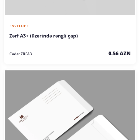
ENVELOPE
Zərf A3+ (üzərində rəngli çap)
0.56 AZN
Code:
ZRFA3