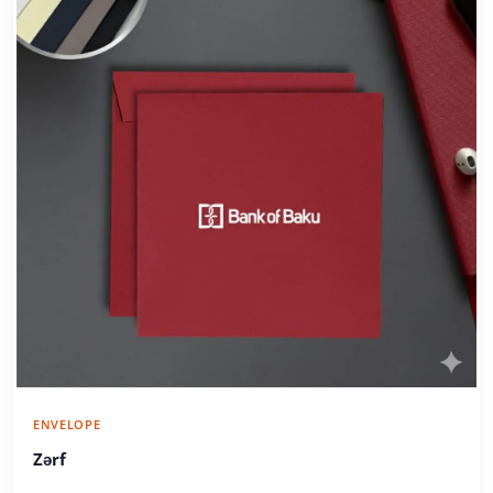
ENVELOPE
Zərf