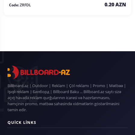
0.20 AZN
Code:
ZRFDL
Billboard.az | Outdoor | Reklam | Çöl reklamı | Promo | Mətbəə |
İşıqlı reklam | Билборд | Billboard Baku ... Billboard.az saytı sizə
açıq havada reklam qurğularının icarəsi və hazırlanmasını,
həmçinin promo, mətbəə sahəsində xidmətlərin göstərilməsini
təmin edir.
QUICK LINKS