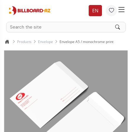
EN
Products
Envelope
Envelope A5 / monochrome print