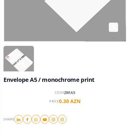
Envelope A5 / monochrome print
ZRFA5
CODE
0.30 AZN
PRICE
SHARE