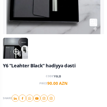
Y6 "Leahter Black" hədiyyə dəsti
Y6LB
CODE
90.00 AZN
PRICE
SHARE