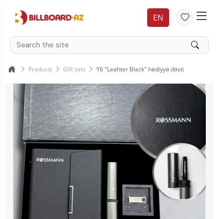
EN
Products
Gift sets
Y6 "Leahter Black" hədiyyə dəsti