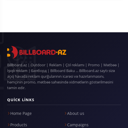
Billboard.az | Outdoor | Reklam | Çöl reklamı | Promo | Mətbəə |
İşıqlı reklam | Билборд | Billboard Baku ... Billboard.az saytı sizə
açıq havada reklam qurğularının icarəsi və hazırlanmasını,
həmçinin promo, mətbəə sahəsində xidmətlərin göstərilməsini
təmin edir.
QUICK LINKS
Home Page
About us
Products
Campaigns