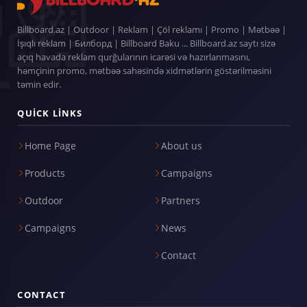
Billboard.az | Outdoor | Reklam | Çöl reklamı | Promo | Mətbəə |
İşıqlı reklam | Билборд | Billboard Baku ... Billboard.az saytı sizə
açıq havada reklam qurğularının icarəsi və hazırlanmasını,
həmçinin promo, mətbəə sahəsində xidmətlərin göstərilməsini
təmin edir.
QUICK LINKS
Home Page
About us
Products
Campaigns
Outdoor
Partners
Campaigns
News
Contact
CONTACT