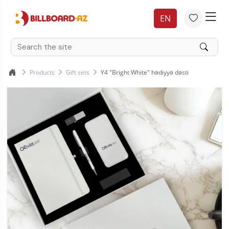
EN
Products
Gift sets
Y4 "Bright White" hədiyyə dəsti