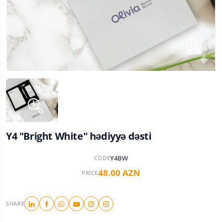
Y4 "Bright White" hədiyyə dəsti
Y4BW
CODE
48.00 AZN
PRICE
SHARE