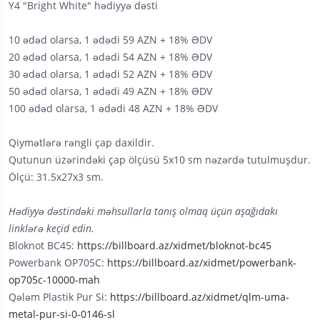
Y4 "Bright White" hədiyyə dəsti
10 ədəd olarsa, 1 ədədi 59 AZN + 18% ƏDV
20 ədəd olarsa, 1 ədədi 54 AZN + 18% ƏDV
30 ədəd olarsa, 1 ədədi 52 AZN + 18% ƏDV
50 ədəd olarsa, 1 ədədi 49 AZN + 18% ƏDV
100 ədəd olarsa, 1 ədədi 48 AZN + 18% ƏDV
Qiymətlərə rəngli çap daxildir.
Qutunun üzərindəki çap ölçüsü 5x10 sm nəzərdə tutulmuşdur.
Ölçü: 31.5x27x3 sm.
Hədiyyə dəstindəki məhsullarla tanış olmaq üçün aşağıdakı
linklərə keçid edin.
Bloknot BC45:
https://billboard.az/xidmet/bloknot-bc45
Powerbank OP705C:
https://billboard.az/xidmet/powerbank-
op705c-10000-mah
Qələm Plastik Pur Si:
https://billboard.az/xidmet/qlm-uma-
metal-pur-si-0-0146-sl