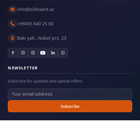
info@billboard.az
+99455 840 25 00
Bakı şəh., Nobel prs. 23
NEWSLETTER
Subscribe for updates and special offers.
Subscribe
© 2026
Billboard.az
— All rights reserved.