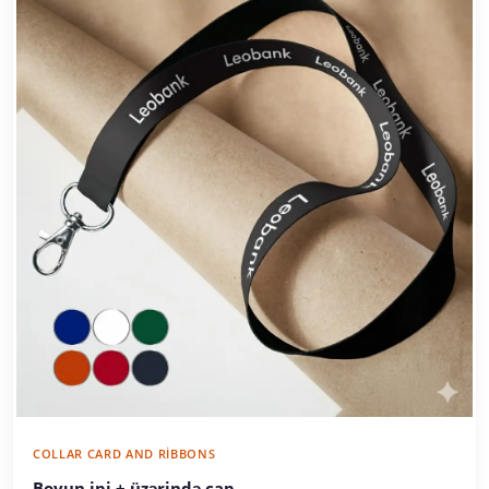
COLLAR CARD AND RIBBONS
Boyun ipi + üzərində çap
Starting from 1.30 AZN
Code:
BİP