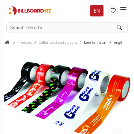
EN
Products
Collar card and ribbons
Lent (eni 2 sm) + rəngli