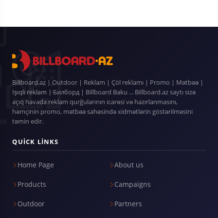
Billboard.az | Outdoor | Reklam | Çöl reklamı | Promo | Mətbəə |
İşıqlı reklam | Билборд | Billboard Baku ... Billboard.az saytı sizə
açıq havada reklam qurğularının icarəsi və hazırlanmasını,
həmçinin promo, mətbəə sahəsində xidmətlərin göstərilməsini
təmin edir.
QUICK LINKS
Home Page
About us
Products
Campaigns
Outdoor
Partners
Campaigns
News
Contact
CONTACT