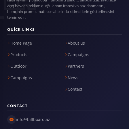
açıq havada reklam qurğularının icarəsi və hazırlanmasını,
həmçinin promo, mətbəə sahəsində xidmətlərin göstərilməsini
təmin edir.
QUICK LINKS
Home Page
About us
Products
Campaigns
Outdoor
Partners
Campaigns
News
Contact
CONTACT
info@billboard.az