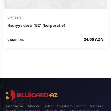
GIFT SETS
Hədiyyə dəsti "B2" (korporativ)
24.00 AZN
Code:
HDB2
Billboard.az | Outdoor | Reklam | Çöl reklamı | Promo | Mətbəə |
İşıqlı reklam | Билборд | Billboard Baku ... Billboard.az saytı sizə