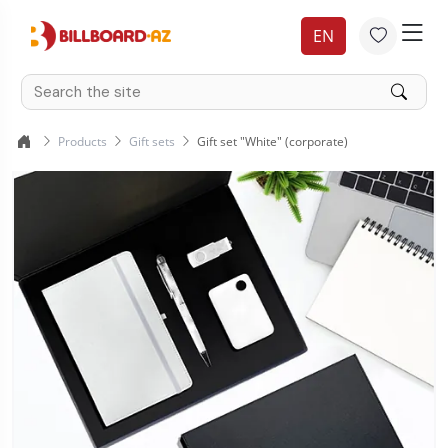
EN
Products
Gift sets
Gift set "White" (corporate)