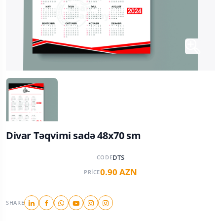
Divar Təqvimi sadə 48x70 sm
DTS
CODE
0.90 AZN
PRICE
SHARE