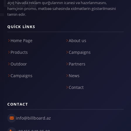
açıq havada reklam qurğularının icarəsi və hazırlanmasını,
həmçinin promo, mətbəə sahəsində xidmətlərin göstərilməsini
təmin edir.
QUICK LINKS
Home Page
About us
Products
Campaigns
Outdoor
Partners
Campaigns
News
Contact
CONTACT
info@billboard.az