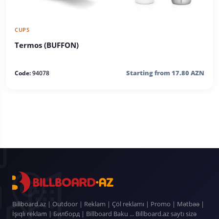
CUPS
Termos (BUFFON)
Starting from 17.80 AZN
Code:
94078
Billboard.az | Outdoor | Reklam | Çöl reklamı | Promo | Mətbəə |
İşıqlı reklam | Билборд | Billboard Baku ... Billboard.az saytı sizə