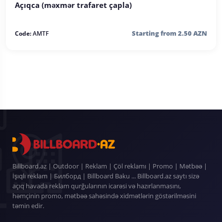
Açıqca (məxmər trafaret çapla)
Starting from 2.50 AZN
Code:
AMTF
Billboard.az | Outdoor | Reklam | Çöl reklamı | Promo | Mətbəə |
İşıqlı reklam | Билборд | Billboard Baku ... Billboard.az saytı sizə
açıq havada reklam qurğularının icarəsi və hazırlanmasını,
həmçinin promo, mətbəə sahəsində xidmətlərin göstərilməsini
təmin edir.