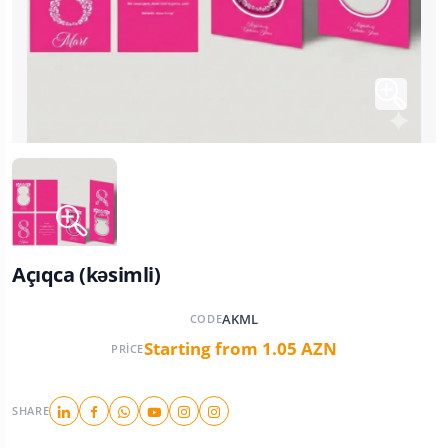
Açıqca (kəsimli)
AKML
CODE
Starting from 1.05 AZN
PRICE
SHARE