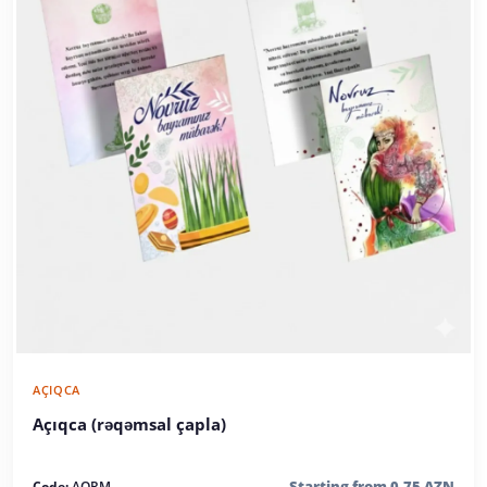
AÇIQCA
Açıqca (rəqəmsal çapla)
Starting from 0.75 AZN
Code:
AQRM