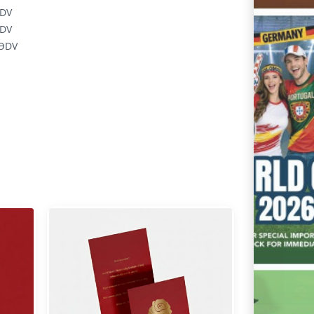
ƏDV
ƏDV
 ƏDV