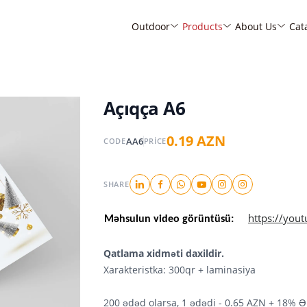
Outdoor
Products
About Us
Cat
Açıqça A6
0.19 AZN
AA6
CODE
PRICE
SHARE
https://you
Məhsulun video görüntüsü:
Qatlama xidməti daxildir.
Xarakteristka: 300qr + laminasiya
200 ədəd olarsa, 1 ədədi - 0.65 AZN + 18% 