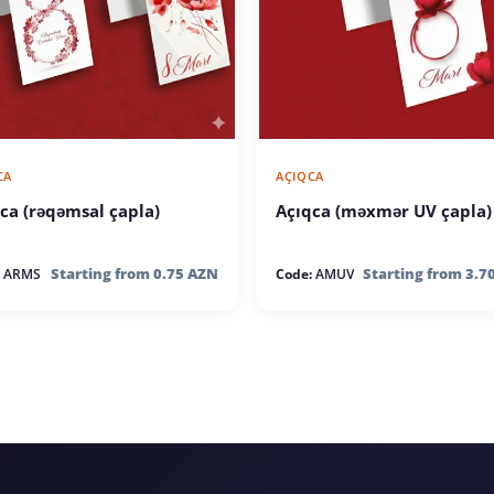
CA
AÇIQCA
ca (rəqəmsal çapla)
Açıqca (məxmər UV çapla)
Starting from 0.75 AZN
Starting from 3.7
ARMS
Code:
AMUV