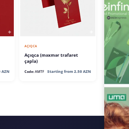
AÇIQCA
Açıqca (məxmər trafaret
çapla)
0 AZN
Starting from 2.50 AZN
Code:
AMTF