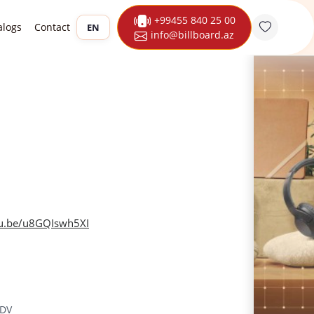
+99455 840 25 00
alogs
Contact
EN
info@billboard.az
tu.be/u8GQIswh5XI
ƏDV