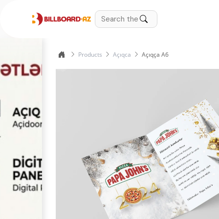
Products
Açıqca
Açıqça A6