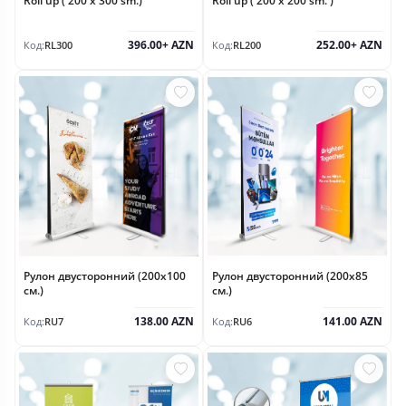
Roll up ( 200 x 300 sm.)
Roll up ( 200 x 200 sm. )
396.00+ AZN
252.00+ AZN
Код:
RL300
Код:
RL200
Рулон двусторонний (200х100
Рулон двусторонний (200х85
см.)
см.)
138.00 AZN
141.00 AZN
Код:
RU7
Код:
RU6