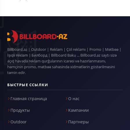
Billboard.az | Outdoor | Reklam | Çöl reklamı | Promo | Mətbəə |
İşıqlı reklam | Билборд | Billboard Baku ... Billboard.az saytı sizə
açıq havada reklam qurğularının icarəsi və hazırlanmasını,
həmçinin promo, mətbəə sahəsində xidmətlərin göstərilməsini
təmin edir.
БЫСТРЫЕ ССЫЛКИ
Главная страница
О нас
Продукты
Кампании
Outdoor
Партнеры