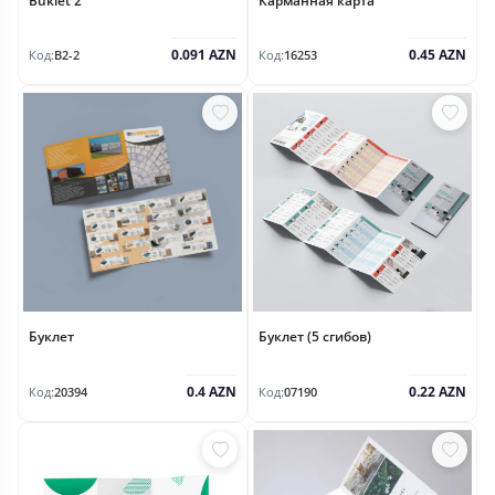
Buklet 2
Карманная карта
0.091 AZN
0.45 AZN
Код:
B2-2
Код:
16253
Буклет
Буклет (5 сгибов)
0.4 AZN
0.22 AZN
Код:
20394
Код:
07190