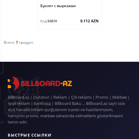
Буклет с вырезами
0.112 AZN
Код:
93874
Всего:
7
продукт.
Billboard.az | Outdoor | Reklam | Çöl reklamı | Promo | Mətbəə |
İşıqlı reklam | Билборд | Billboard Baku ... Billboard.az saytı sizə
açıq havada reklam qurğularının icarəsi və hazırlanmasını,
həmçinin promo, mətbəə sahəsində xidmətlərin göstərilməsini
təmin edir.
БЫСТРЫЕ ССЫЛКИ