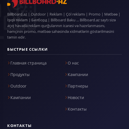
Billboard.az | Outdoor | Reklam | Çöl reklamı | Promo | Mətbəə |
İşıqlı reklam | Билборд | Billboard Baku ... Billboard.az saytı sizə
açıq havada reklam qurğularının icarəsi və hazırlanmasını,
həmçinin promo, mətbəə sahəsində xidmətlərin göstərilməsini
təmin edir.
БЫСТРЫЕ ССЫЛКИ
Главная страница
О нас
Продукты
Кампании
Outdoor
Партнеры
Кампании
Новости
Контакты
КОНТАКТЫ