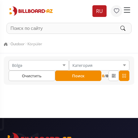
RU
Outdoor
Körpülər
Очистить
Поиск
0
/
0