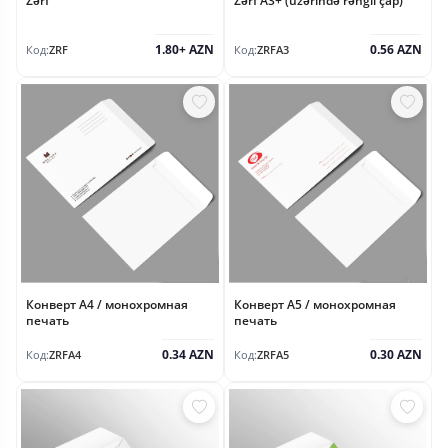
Zərf
Zərf A3+ (üzərində rəngli çap)
1.80+ AZN
0.56 AZN
Код:
ZRF
Код:
ZRFA3
Конверт А4 / монохромная
Конверт А5 / монохромная
печать
печать
0.34 AZN
0.30 AZN
Код:
ZRFA4
Код:
ZRFA5