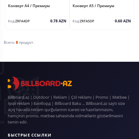
Конверт А4 / Премиум
Конверт А5 / Премиум
0.78 AZN
0.60 AZN
Код:
ZRFA4DP
Код:
ZRFA5DP
Всего:
8
продукт.
Billboard.az | Outdoor | Reklam | Çöl reklamı | Promo | Mətbəə |
İşıqlı reklam | Билборд | Billboard Baku ... Billboard.az saytı sizə
açıq havada reklam qurğularının icarəsi və hazırlanmasını,
həmçinin promo, mətbəə sahəsində xidmətlərin göstərilməsini
təmin edir.
БЫСТРЫЕ ССЫЛКИ