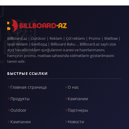
Billboard.az | Outdoor | Reklam | Çöl reklamı | Promo | Mətbəə |
İşıqlı reklam | Билборд | Billboard Baku ... Billboard.az saytı sizə
açıq havada reklam qurğularının icarəsi və hazırlanmasını,
həmçinin promo, mətbəə sahəsində xidmətlərin göstərilməsini
təmin edir.
БЫСТРЫЕ ССЫЛКИ
Главная страница
О нас
Продукты
Кампании
Outdoor
Партнеры
Кампании
Новости