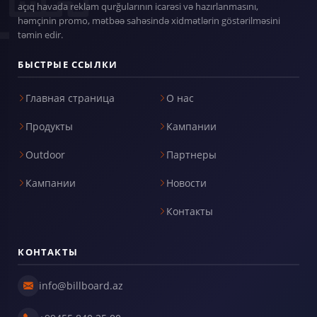
açıq havada reklam qurğularının icarəsi və hazırlanmasını,
həmçinin promo, mətbəə sahəsində xidmətlərin göstərilməsini
təmin edir.
БЫСТРЫЕ ССЫЛКИ
Главная страница
О нас
Продукты
Кампании
Outdoor
Партнеры
Кампании
Новости
Контакты
КОНТАКТЫ
info@billboard.az