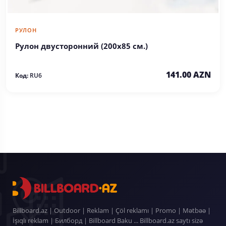
РУЛОН
Рулон двусторонний (200х85 см.)
141.00 AZN
Код:
RU6
Billboard.az | Outdoor | Reklam | Çöl reklamı | Promo | Mətbəə |
İşıqlı reklam | Билборд | Billboard Baku ... Billboard.az saytı sizə