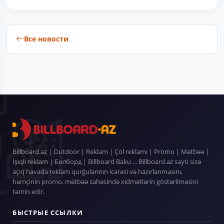
Все новости
Billboard.az | Outdoor | Reklam | Çöl reklamı | Promo | Mətbəə |
İşıqlı reklam | Билборд | Billboard Baku ... Billboard.az saytı sizə
açıq havada reklam qurğularının icarəsi və hazırlanmasını,
həmçinin promo, mətbəə sahəsində xidmətlərin göstərilməsini
təmin edir.
БЫСТРЫЕ ССЫЛКИ